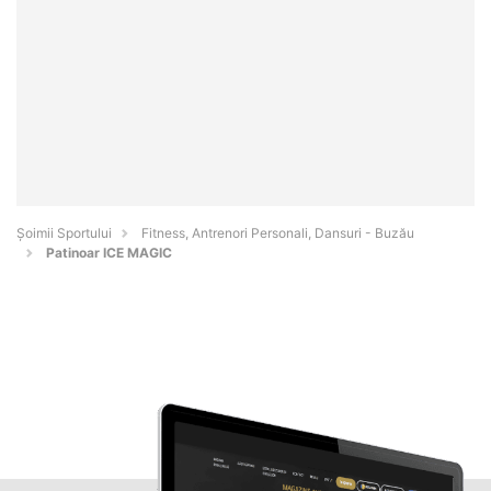
Șoimii Sportului
Fitness, Antrenori Personali, Dansuri - Buzău
Patinoar ICE MAGIC