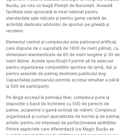
Buzău, pe ruta ce leagă Ploiești de București. Această
facilitate este apreciată la nivel național pentru
standardele sale ridicate și pentru gama variată de
activități dedicate iubitorilor de sporturi pe gheață și
recreere.
Elementul central al complexului este patinoarul artificial,
care dispune de o suprafață de 1800 de metri pătrați, cu
dimensiuni standardizate de 60 de metri lungime și 30 de
metri lățime. Aceste specificații îi permit să fie adecvat
pentru organizarea competițiilor sportive de iarnă, dar și
pentru sesiunile de patinaj destinate publicului larg.
Capacitatea patinoarului permite accesul simultan a până
la 500 de participanți.
Pe lângă accesul la patinajul liber, complexul pune la
dispoziție o bază de închiriere cu 500 de perechi de
patine, acoperind o gamă extinsă de mărimi. Complexul
organizează și cursuri specializate de hochei și de patinaj
artistic pentru cei interesați de perfecționarea abilităților.
Printre aspectele care diferențiază Ice Magic Buzău se