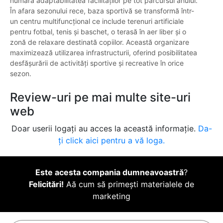
numără adaptabilitatea facilităților pe tot parcursul anului.
În afara sezonului rece, baza sportivă se transformă într-
un centru multifuncțional ce include terenuri artificiale
pentru fotbal, tenis și baschet, o terasă în aer liber și o
zonă de relaxare destinată copiilor. Această organizare
maximizează utilizarea infrastructurii, oferind posibilitatea
desfășurării de activități sportive și recreative în orice
sezon.
Review-uri pe mai multe site-uri
web
Doar userii logați au acces la această informație.
Da-
ți click aici pentru a vă loga.
Este acesta compania dumneavoastră
?
Felicitări!
Aă cum să primești materialele de
marketing