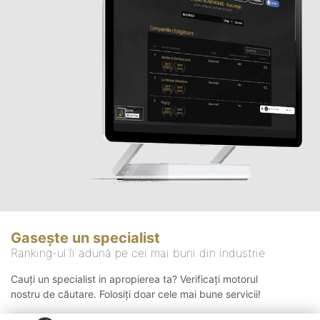
Gasește un specialist
Ranking-ul îi adună pe cei mai buni din industrie
Cauți un specialist in apropierea ta? Verificați motorul
nostru de căutare. Folosiți doar cele mai bune servicii!