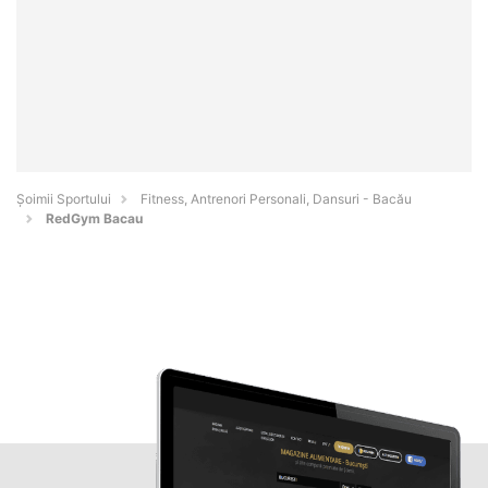
Șoimii Sportului
Fitness, Antrenori Personali, Dansuri - Bacău
RedGym Bacau