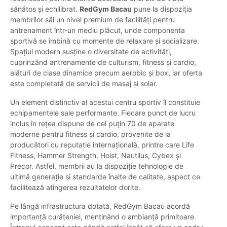
sănătos și echilibrat.
RedGym Bacau
pune la dispoziția
membrilor săi un nivel premium de facilități pentru
antrenament într-un mediu plăcut, unde componenta
sportivă se îmbină cu momente de relaxare și socializare.
Spațiul modern susține o diversitate de activități,
cuprinzând antrenamente de culturism, fitness și cardio,
alături de clase dinamice precum aerobic și box, iar oferta
este completată de servicii de masaj și solar.
Un element distinctiv al acestui centru sportiv îl constituie
echipamentele sale performante. Fiecare punct de lucru
inclus în rețea dispune de cel puțin 70 de aparate
moderne pentru fitness și cardio, provenite de la
producători cu reputație internațională, printre care Life
Fitness, Hammer Strength, Hoist, Nautilus, Cybex și
Precor. Astfel, membrii au la dispoziție tehnologie de
ultimă generație și standarde înalte de calitate, aspect ce
facilitează atingerea rezultatelor dorite.
Pe lângă infrastructura dotată, RedGym Bacau acordă
importanță curățeniei, menținând o ambianță primitoare.