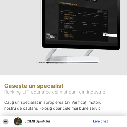
Gasește un specialist
Ranking-ul îi adună pe cei mai buni din industrie
Cauți un specialist in apropierea ta? Verificați motorul
nostru de căutare. Folosiți doar cele mai bune servicii!
ȘOIMII Sportului
Live chat
Căutare