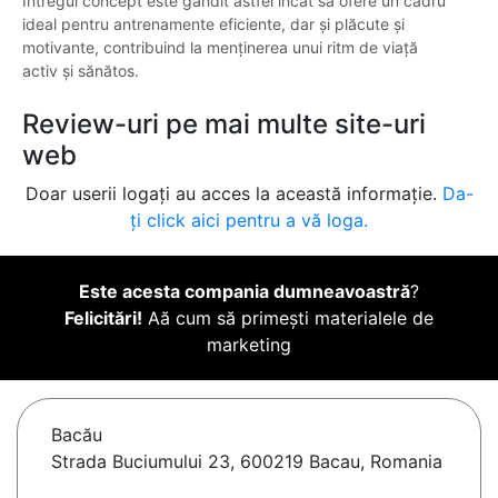
Întregul concept este gândit astfel încât să ofere un cadru
ideal pentru antrenamente eficiente, dar și plăcute și
motivante, contribuind la menținerea unui ritm de viață
activ și sănătos.
Review-uri pe mai multe site-uri
web
Doar userii logați au acces la această informație.
Da-
ți click aici pentru a vă loga.
Este acesta compania dumneavoastră
?
Felicitări!
Aă cum să primești materialele de
marketing
Bacău
Strada Buciumului 23, 600219 Bacau, Romania