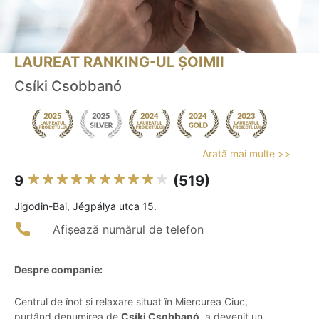
LAUREAT RANKING-UL ȘOIMII
Csíki Csobbanó
Arată mai multe >>
9
(519)
Jigodin-Bai, Jégpálya utca 15.
Afișează numărul de telefon
Despre companie:
Centrul de înot și relaxare situat în Miercurea Ciuc,
purtând denumirea de
Csíki Csobbanó
, a devenit un