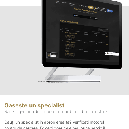
Gasește un specialist
Ranking-ul îi adună pe cei mai buni din industrie
Cauți un specialist in apropierea ta? Verificați motorul
nostru de căutare. Folosiți doar cele mai bune servicii!