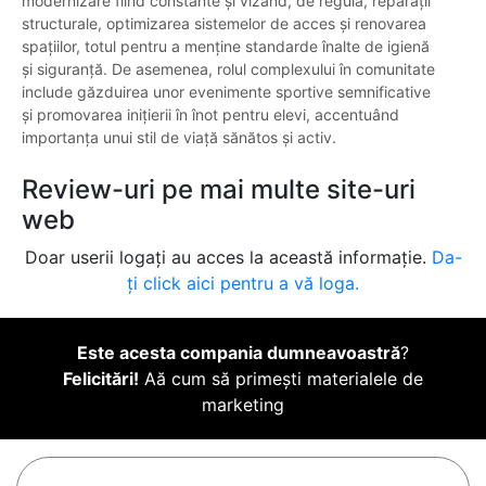
modernizare fiind constante și vizând, de regulă, reparații
structurale, optimizarea sistemelor de acces și renovarea
spațiilor, totul pentru a menține standarde înalte de igienă
și siguranță. De asemenea, rolul complexului în comunitate
include găzduirea unor evenimente sportive semnificative
și promovarea inițierii în înot pentru elevi, accentuând
importanța unui stil de viață sănătos și activ.
Review-uri pe mai multe site-uri
web
Doar userii logați au acces la această informație.
Da-
ți click aici pentru a vă loga.
Este acesta compania dumneavoastră
?
Felicitări!
Aă cum să primești materialele de
marketing