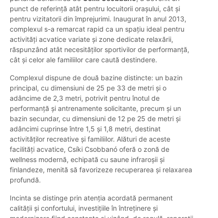
punct de referință atât pentru locuitorii orașului, cât și
pentru vizitatorii din împrejurimi. Inaugurat în anul 2013,
complexul s-a remarcat rapid ca un spațiu ideal pentru
activități acvatice variate și zone dedicate relaxării,
răspunzând atât necesităților sportivilor de performanță,
cât și celor ale familiilor care caută destindere.
Complexul dispune de două bazine distincte: un bazin
principal, cu dimensiuni de 25 pe 33 de metri și o
adâncime de 2,3 metri, potrivit pentru înotul de
performanță și antrenamente solicitante, precum și un
bazin secundar, cu dimensiuni de 12 pe 25 de metri și
adâncimi cuprinse între 1,5 și 1,8 metri, destinat
activităților recreative și familiilor. Alături de aceste
facilități acvatice, Csíki Csobbanó oferă o zonă de
wellness modernă, echipată cu saune infraroșii și
finlandeze, menită să favorizeze recuperarea și relaxarea
profundă.
Incinta se distinge prin atenția acordată permanent
calității și confortului, investițiile în întreținere și