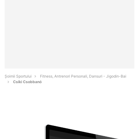
Șoimii Sportului
Fitness, Antrenori Personali, Dansuri - Jigodin-Bai
Csíki Csobbanó