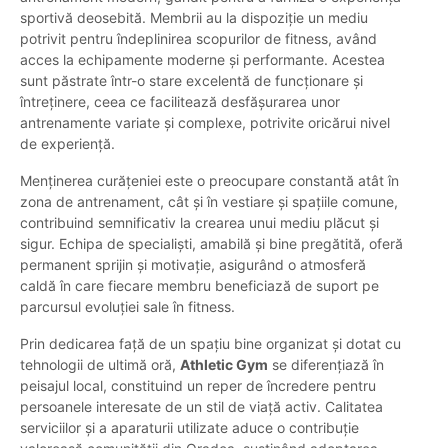
sportivă deosebită. Membrii au la dispoziție un mediu
potrivit pentru îndeplinirea scopurilor de fitness, având
acces la echipamente moderne și performante. Acestea
sunt păstrate într-o stare excelentă de funcționare și
întreținere, ceea ce facilitează desfășurarea unor
antrenamente variate și complexe, potrivite oricărui nivel
de experiență.
Menținerea curățeniei este o preocupare constantă atât în
zona de antrenament, cât și în vestiare și spațiile comune,
contribuind semnificativ la crearea unui mediu plăcut și
sigur. Echipa de specialiști, amabilă și bine pregătită, oferă
permanent sprijin și motivație, asigurând o atmosferă
caldă în care fiecare membru beneficiază de suport pe
parcursul evoluției sale în fitness.
Prin dedicarea față de un spațiu bine organizat și dotat cu
tehnologii de ultimă oră,
Athletic Gym
se diferențiază în
peisajul local, constituind un reper de încredere pentru
persoanele interesate de un stil de viață activ. Calitatea
serviciilor și a aparaturii utilizate aduce o contribuție