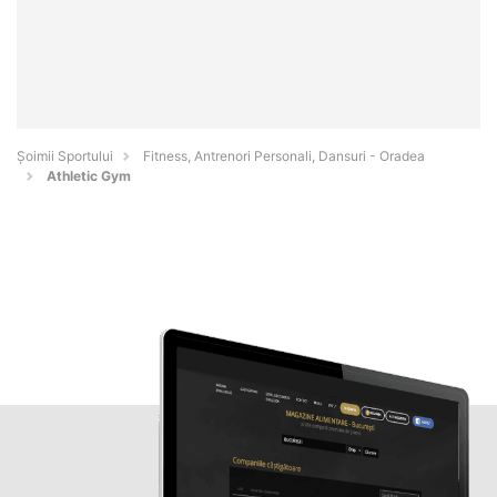
Șoimii Sportului
Fitness, Antrenori Personali, Dansuri - Oradea
Athletic Gym