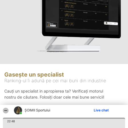
Gasește un specialist
Ranking-ul îi adună pe cei mai buni din industrie
Cauți un specialist in apropierea ta? Verificați motorul
nostru de căutare. Folosiți doar cele mai bune servicii!
ȘOIMII Sportului
Live chat
Căutare
22:48