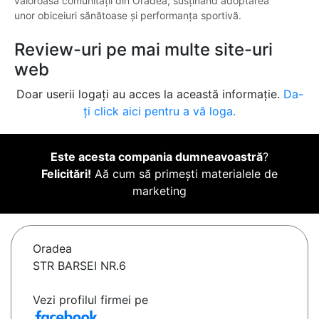
valoroasă comunității din Oradea, susținând adoptarea
unor obiceiuri sănătoase și performanța sportivă.
Review-uri pe mai multe site-uri
web
Doar userii logați au acces la această informație.
Da-
ți click aici pentru a vă loga.
Este acesta compania dumneavoastră
?
Felicitări!
Aă cum să primești materialele de
marketing
Oradea
STR BARSEI NR.6
Vezi profilul firmei pe