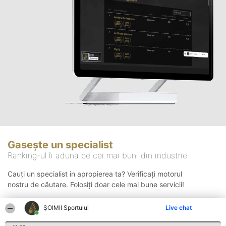
Gasește un specialist
Ranking-ul îi adună pe cei mai buni din industrie
Cauți un specialist in apropierea ta? Verificați motorul
nostru de căutare. Folosiți doar cele mai bune servicii!
ȘOIMII Sportului
Live chat
Căutare