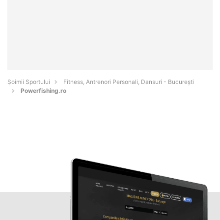
Șoimii Sportului
Fitness, Antrenori Personali, Dansuri - Bucureşti
Powerfishing.ro