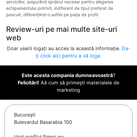
serviciilor, asigurând sprijinul necesar pentru alegerea
echipamentului potrivit, indiferent de tipul preferat de
pescuit, diferențiind-o astfel pe piața de profil.
Review-uri pe mai multe site-uri
web
Doar userii logați au acces la această informație.
Da-
ți click aici pentru a vă loga.
Este acesta compania dumneavoastră
?
Felicitări!
Aă cum să primești materialele de
marketing
Bucureşti
Bulevardul Basarabia 100
Vezi profilul firmei pe