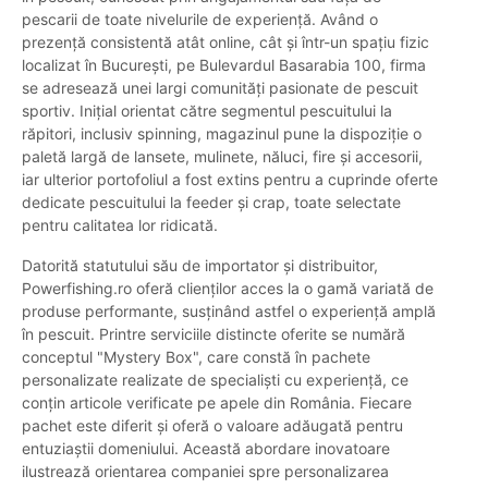
pescarii de toate nivelurile de experiență. Având o
prezență consistentă atât online, cât și într-un spațiu fizic
localizat în București, pe Bulevardul Basarabia 100, firma
se adresează unei largi comunități pasionate de pescuit
sportiv. Inițial orientat către segmentul pescuitului la
răpitori, inclusiv spinning, magazinul pune la dispoziție o
paletă largă de lansete, mulinete, năluci, fire și accesorii,
iar ulterior portofoliul a fost extins pentru a cuprinde oferte
dedicate pescuitului la feeder și crap, toate selectate
pentru calitatea lor ridicată.
Datorită statutului său de importator și distribuitor,
Powerfishing.ro oferă clienților acces la o gamă variată de
produse performante, susținând astfel o experiență amplă
în pescuit. Printre serviciile distincte oferite se numără
conceptul "Mystery Box", care constă în pachete
personalizate realizate de specialiști cu experiență, ce
conțin articole verificate pe apele din România. Fiecare
pachet este diferit și oferă o valoare adăugată pentru
entuziaștii domeniului. Această abordare inovatoare
ilustrează orientarea companiei spre personalizarea