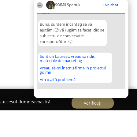
ȘOIMII Sportului
Live chat
05:42
Bună, suntem încântați să vă
ajutăm! 🙂 Vă rugăm să faceți clic pe
subiectul de conversație
corespunzător! 🙂
Sunt un Laureat, vreau să ridic
materiale de marketing
Vreau să-mi înscriu firma in proiectul
Șoimii
Am o altă problemă
e succesul dumneavoastră.
Verificați