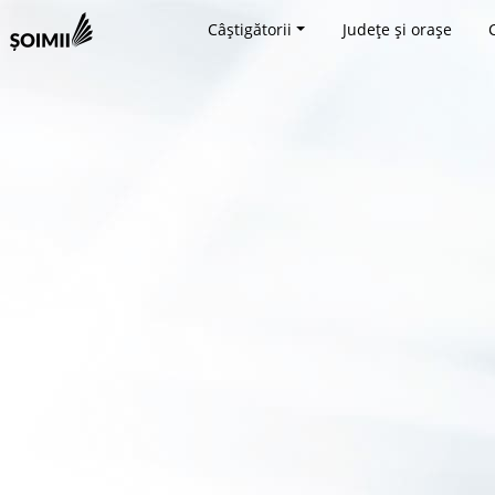
Câștigătorii
Județe și orașe