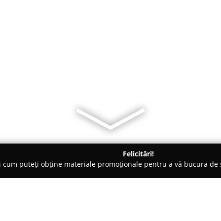
Felicitări!
ți cum puteți obține materiale promoționale pentru a vă bucura d
nsuri - Bucureşti
Pro-Tenis-Club