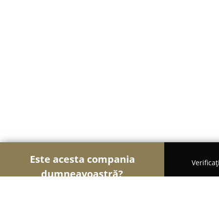
Este acesta compania
Verifica
dumneavoastră?
Șoimii Sportului
Fitness, Antrenori Personali, Da