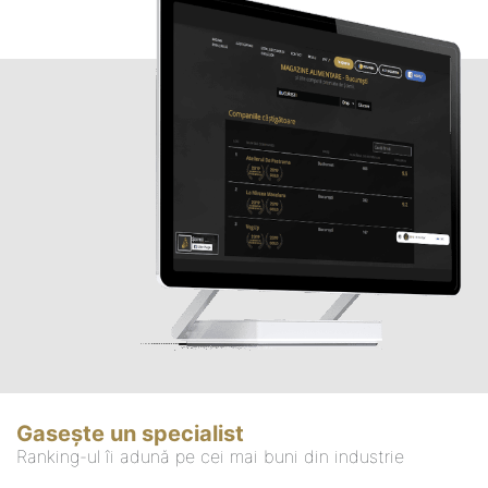
Gasește un specialist
Ranking-ul îi adună pe cei mai buni din industrie