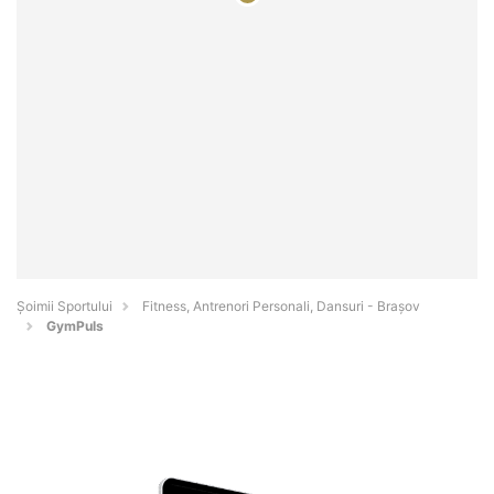
Șoimii Sportului
Fitness, Antrenori Personali, Dansuri - Braşov
GymPuls