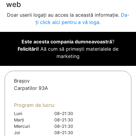
web
Doar userii logați au acces la această informație.
Da-
ți click aici pentru a vă loga.
Este acesta compania dumneavoastră
?
Felicitări!
Aă cum să primești materialele de
marketing
Braşov
Carpatilor 93A
Program de lucru:
Luni
08–21:30
Marți
08–21:30
Miercuri
08–21:30
Joi
08–21:30