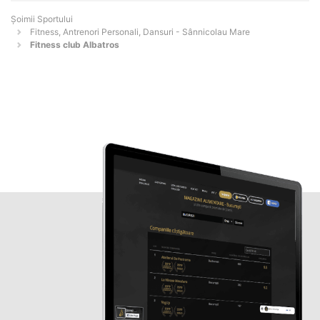
Șoimii Sportului
Fitness, Antrenori Personali, Dansuri - Sânnicolau Mare
Fitness club Albatros