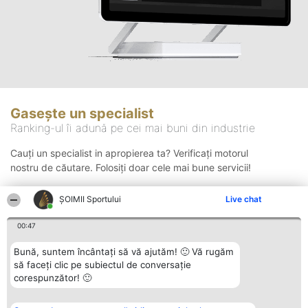
Gasește un specialist
Ranking-ul îi adună pe cei mai buni din industrie
Cauți un specialist in apropierea ta? Verificați motorul
nostru de căutare. Folosiți doar cele mai bune servicii!
ȘOIMII Sportului
Live chat
Căutare
00:47
Bună, suntem încântați să vă ajutăm! 🙂 Vă rugăm
să faceți clic pe subiectul de conversație
corespunzător! 🙂