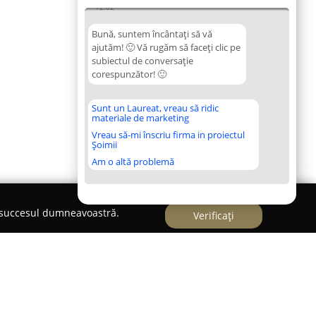
12:02
Bună, suntem încântați să vă
ajutăm! 🙂 Vă rugăm să faceți clic pe
subiectul de conversație
corespunzător! 🙂
Sunt un Laureat, vreau să ridic
materiale de marketing
Vreau să-mi înscriu firma in proiectul
Șoimii
Am o altă problemă
e succesul dumneavoastră.
Verificați