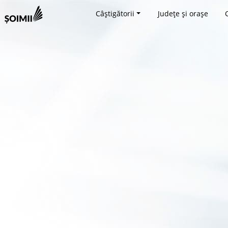
Câștigătorii
Județe și orașe