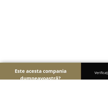
Este acesta compania
Verifica
dumneavoastră?
Șoimii Sportului
Fitness, Antrenori Personali, D