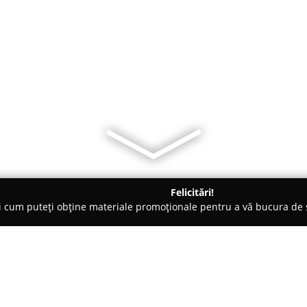
Felicitări!
ți cum puteți obține materiale promoționale pentru a vă bucura d
ansuri - Oradea
ProteinHouse.ro