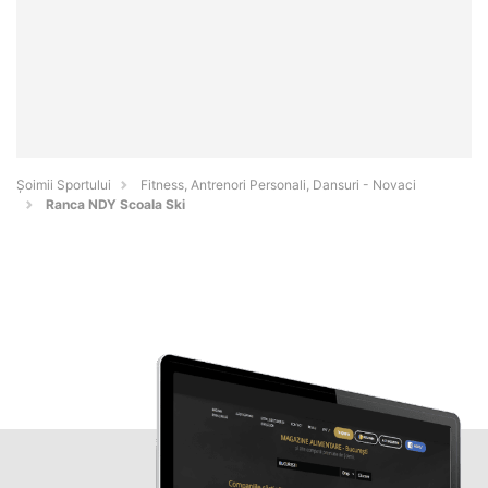
Șoimii Sportului
Fitness, Antrenori Personali, Dansuri - Novaci
Ranca NDY Scoala Ski