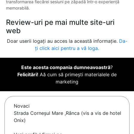
transformarea fiecărei sesiuni pe zăpadă într-o experiență
memorabilă.
Review-uri pe mai multe site-uri
web
Doar userii logați au acces la această informație.
Da-
ți click aici pentru a vă loga.
Este acesta compania dumneavoastră
?
Felicitări!
Aă cum să primești materialele de
marketing
Novaci
Strada Corneșul Mare ,Rânca (vis a vis de hotel
Onix)