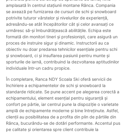
amplasată în centrul stațiunii montane Rânca. Compania
se axează pe furnizarea de cursuri de schi și snowboard
potrivite tuturor vârstelor și nivelurilor de experiență,
adresându-se atât începătorilor cât și celor avansați ce
urmăresc să-și îmbunătățească abilitățile. Echipa este
formată din monitori tineri și profesioniști, care asigură un
proces de instruire sigur și dinamic. Instructorii au ca
obiectiv nu doar predarea tehnicilor esențiale pentru schi
și snowboard, ci și insuflarea pasiunii pentru munte și
sporturile de iarnă, contribuind la dezvoltarea aptitudinilor
individuale într-un cadru propice.
În completare, Ranca NDY Scoala Ski oferă servicii de
închiriere a echipamentelor de schi și snowboard la
standarde ridicate. Se pune accent pe alegerea corectă a
echipamentului, element esențial pentru siguranță și
confort pe pârtie, iar centrul pune la dispoziție o varietate
amplă de echipamente moderne și bine întreținute. Astfel,
clienții au posibilitatea de a profita din plin de pârtiile din
Rânca, bucurându-se de dotări performante. Accentul pus
pe calitate și orientarea spre client contribuie la