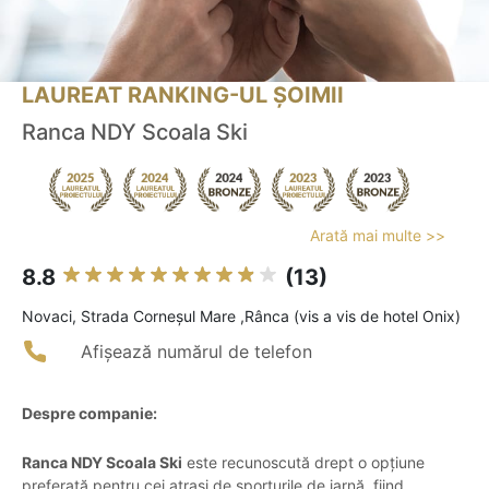
LAUREAT RANKING-UL ȘOIMII
Ranca NDY Scoala Ski
Arată mai multe >>
8.8
(13)
Novaci, Strada Corneșul Mare ,Rânca (vis a vis de hotel Onix)
Afișează numărul de telefon
Despre companie:
Ranca NDY Scoala Ski
este recunoscută drept o opțiune
preferată pentru cei atrași de sporturile de iarnă, fiind