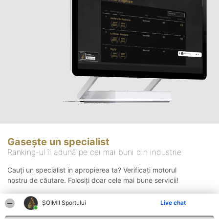
Gasește un specialist
Ranking-ul îi adună pe cei mai buni din industrie
Cauți un specialist in apropierea ta? Verificați motorul
nostru de căutare. Folosiți doar cele mai bune servicii!
ȘOIMII Sportului
Live chat
Căutare