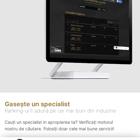
Gasește un specialist
Ranking-ul îi adună pe cei mai buni din industrie
Cauți un specialist in apropierea ta? Verificați motorul
nostru de căutare. Folosiți doar cele mai bune servicii!