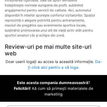
întreținerea riguroasă, Sala de Sport Miroslava
îndeplinește normele europene de profil, subliniind
angajamentul pentru servicii de calitate. Aici, automatul
disponibil în interior sporește confortul vizitatorilor. Spațiul
reprezintă o alegere potrivită pentru antrenamente,
meciuri de pregătire sau evenimente sportive locale,
susținând promovarea unui stil de viață activ atât pentru
sportivi amatori cât și echipe din zonă.
Review-uri pe mai multe site-uri
web
Doar userii logați au acces la această informație.
Da-
ți click aici pentru a vă loga.
Este acesta compania dumneavoastră
?
Felicitări!
Aă cum să primești materialele de
marketing