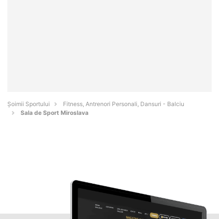
Șoimii Sportului
Fitness, Antrenori Personali, Dansuri - Balciu
Sala de Sport Miroslava