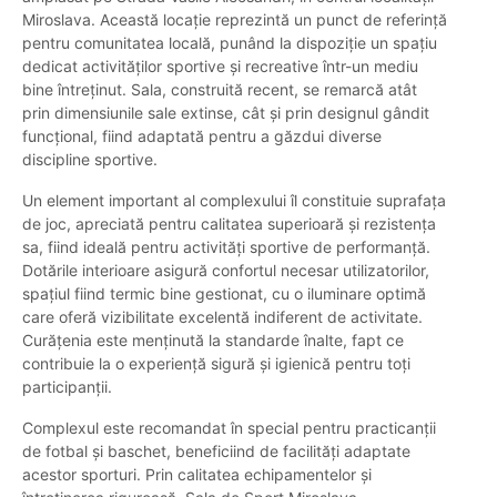
Miroslava. Această locație reprezintă un punct de referință
pentru comunitatea locală, punând la dispoziție un spațiu
dedicat activităților sportive și recreative într-un mediu
bine întreținut. Sala, construită recent, se remarcă atât
prin dimensiunile sale extinse, cât și prin designul gândit
funcțional, fiind adaptată pentru a găzdui diverse
discipline sportive.
Un element important al complexului îl constituie suprafața
de joc, apreciată pentru calitatea superioară și rezistența
sa, fiind ideală pentru activități sportive de performanță.
Dotările interioare asigură confortul necesar utilizatorilor,
spațiul fiind termic bine gestionat, cu o iluminare optimă
care oferă vizibilitate excelentă indiferent de activitate.
Curățenia este menținută la standarde înalte, fapt ce
contribuie la o experiență sigură și igienică pentru toți
participanții.
Complexul este recomandat în special pentru practicanții
de fotbal și baschet, beneficiind de facilități adaptate
acestor sporturi. Prin calitatea echipamentelor și