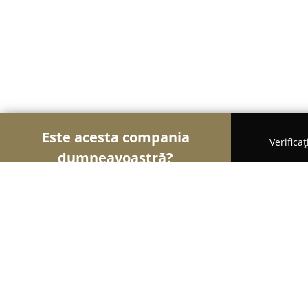
Este acesta compania
Verifica
dumneavoastră?
Șoimii Sportului
Fitness, Antrenori Personali, D
SalsaCaliente Dance Studio