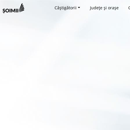
Câștigătorii
Județe și orașe