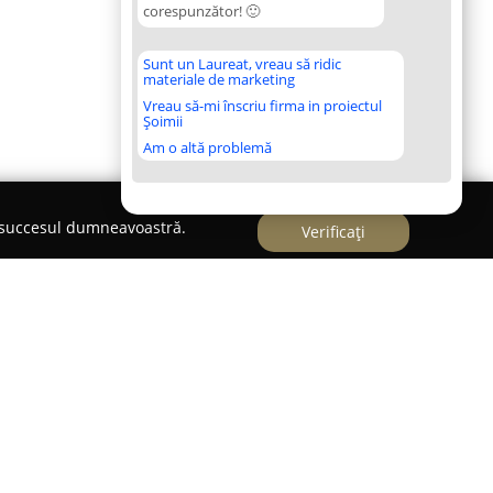
corespunzător! 🙂
Sunt un Laureat, vreau să ridic
materiale de marketing
Vreau să-mi înscriu firma in proiectul
Șoimii
Am o altă problemă
e succesul dumneavoastră.
Verificați
 Cluj-Napoca, fondat în anul 2002 de Lucian
cativ în introducerea dansurilor latino în