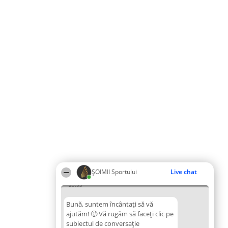
ȘOIMII Sportului
Live chat
23:53
Bună, suntem încântați să vă
ajutăm! 🙂 Vă rugăm să faceți clic pe
subiectul de conversație