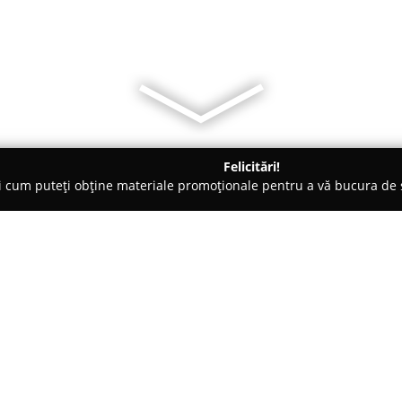
Felicitări!
ți cum puteți obține materiale promoționale pentru a vă bucura d
ansuri - Turda
SalsaCaliente Dance Studio
Despre companie:
SalsaCaliente Dance Studio
din
Ambrosie, a avut un rol semnifi