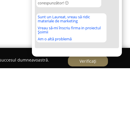
corespunzător! 🙂
Sunt un Laureat, vreau să ridic
materiale de marketing
Vreau să-mi înscriu firma in proiectul
Șoimii
Am o altă problemă
e succesul dumneavoastră.
Verificați
 Onești, pe Strada Constantin Dobrogeanu Gherea,
ully
a fost creată având ca scop principal