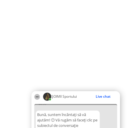
ȘOIMII Sportului
Live chat
08:53
Bună, suntem încântați să vă
ajutăm! 🙂 Vă rugăm să faceți clic pe
subiectul de conversație