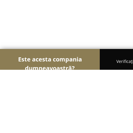
Este acesta compania
Verifica
dumneavoastră?
Șoimii Sportului
Fitness, Antrenori Personali, Da
Scoala de Balet pentru Copii Lully