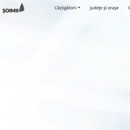
Câștigătorii
Județe și orașe