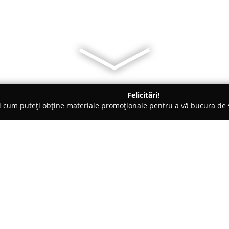
Felicitări!
ți cum puteți obține materiale promoționale pentru a vă bucura d
nsuri - Oneşti
Scoala de Balet pentru Copii Lully
Despre companie:
Localizată în centrul orașului
Școala de Balet pentru Copii L