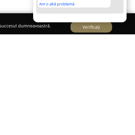
Am o altă problemă
e succesul dumneavoastră.
Verificați
d school
din Brașov funcționează ca un centru
rii și în promovarea culturii urbane. Înființată
tă instituție s-a remarcat ca prima școală oficială
in oraș, oferind oportunități noi tinerilor
rgice. Cu sprijinul unor instructori pasionați,
tăpânirea tehnicii de dans, ci și pe cultivarea
stice culturii Hip Hop și Breaking.