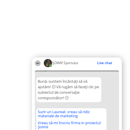
ȘOIMII Sportului
Live chat
11:50
Bună, suntem încântați să vă
ajutăm! 🙂 Vă rugăm să faceți clic pe
subiectul de conversație
corespunzător! 🙂
Sunt un Laureat, vreau să ridic
materiale de marketing
Vreau să-mi înscriu firma in proiectul
Șoimii