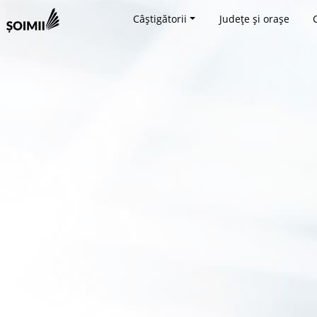
Câștigătorii
Județe și orașe