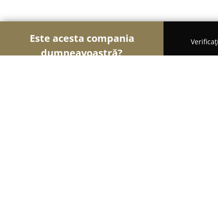
Este acesta compania
Verifica
dumneavoastră?
Șoimii Sportului
Fitness, Antrenori Personali, Da
Scoala de dans New school Old sch
9.7
(64)
Bucureşti, Str. Jepilor Nr. 6A