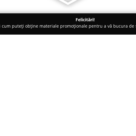
Felicitări!
ți cum puteți obține materiale promoționale pentru a vă bucura d
nsuri - Bucureşti
Scoala de dans New school Old school
ool
Despre companie:
Școala de dans New school Ol
dedicat excelenței în arta mișcă
aproximativ în anul 2010, aceas
de street dance și breakdance d
Arată mai multe >>
interesați de aceste stiluri ene
școala pune accent nu doar pe s
valorilor și spiritului caracteri