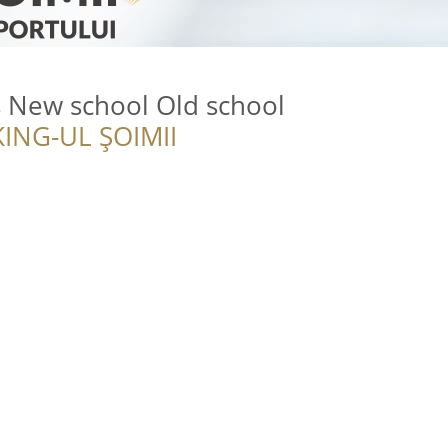
s New school Old school
ING-UL ȘOIMII