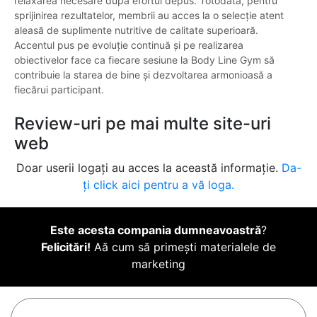
relaxarea necesare după efortul depus. Totodată, pentru
sprijinirea rezultatelor, membrii au acces la o selecție atent
aleasă de suplimente nutritive de calitate superioară.
Accentul pus pe evoluție continuă și pe realizarea
obiectivelor face ca fiecare sesiune la Body Line Gym să
contribuie la starea de bine și dezvoltarea armonioasă a
fiecărui participant.
Review-uri pe mai multe site-uri
web
Doar userii logați au acces la această informație.
Da-
ți click aici pentru a vă loga.
Este acesta compania dumneavoastră
?
Felicitări!
Aă cum să primești materialele de
marketing