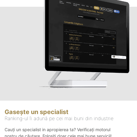
Gasește un specialist
Ranking-ul îi adună pe cei mai buni din industrie
Cauți un specialist in apropierea ta? Verificați motorul
nostru de căutare. Folosiți doar cele mai bune servicii!