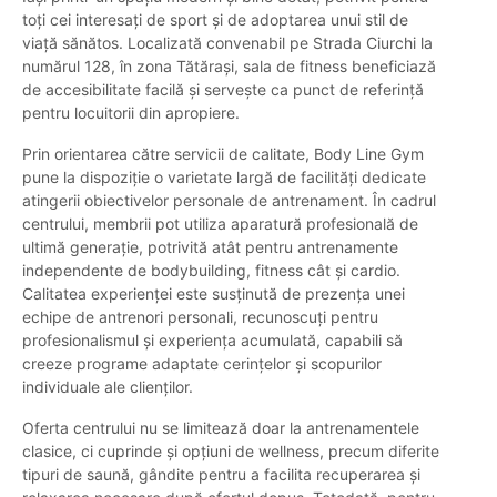
toți cei interesați de sport și de adoptarea unui stil de
viață sănătos. Localizată convenabil pe Strada Ciurchi la
numărul 128, în zona Tătărași, sala de fitness beneficiază
de accesibilitate facilă și servește ca punct de referință
pentru locuitorii din apropiere.
Prin orientarea către servicii de calitate, Body Line Gym
pune la dispoziție o varietate largă de facilități dedicate
atingerii obiectivelor personale de antrenament. În cadrul
centrului, membrii pot utiliza aparatură profesională de
ultimă generație, potrivită atât pentru antrenamente
independente de bodybuilding, fitness cât și cardio.
Calitatea experienței este susținută de prezența unei
echipe de antrenori personali, recunoscuți pentru
profesionalismul și experiența acumulată, capabili să
creeze programe adaptate cerințelor și scopurilor
individuale ale clienților.
Oferta centrului nu se limitează doar la antrenamentele
clasice, ci cuprinde și opțiuni de wellness, precum diferite
tipuri de saună, gândite pentru a facilita recuperarea și