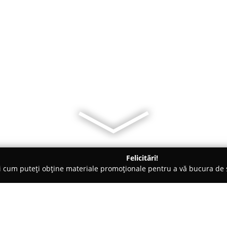
Felicitări!
ți cum puteți obține materiale promoționale pentru a vă bucura d
ansuri - Cluj-Napoca
Squash Club Cluj Napoca