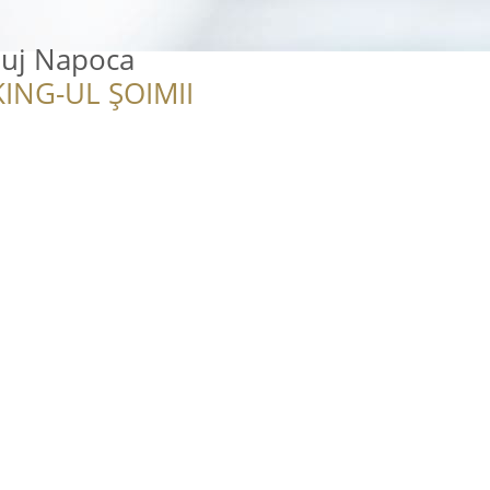
luj Napoca
ING-UL ȘOIMII