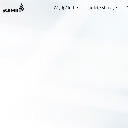
Câștigătorii
Județe și orașe