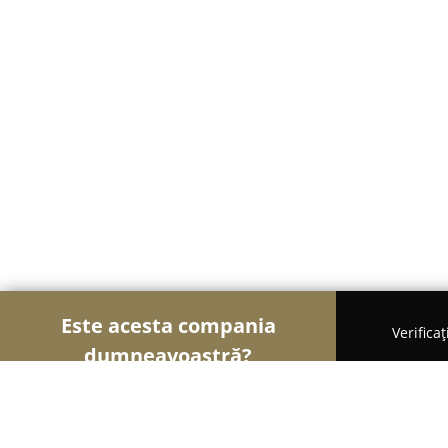
Este acesta compania
Verifica
dumneavoastră?
Șoimii Sportului
Fitness, Antrenori Personali, D