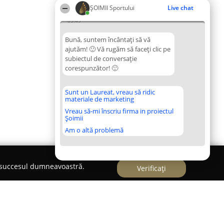
ȘOIMII Sportului
Live chat
05:49
Bună, suntem încântați să vă
ajutăm! 🙂 Vă rugăm să faceți clic pe
subiectul de conversație
corespunzător! 🙂
Sunt un Laureat, vreau să ridic
materiale de marketing
Vreau să-mi înscriu firma in proiectul
Șoimii
Am o altă problemă
e succesul dumneavoastră.
Verificați