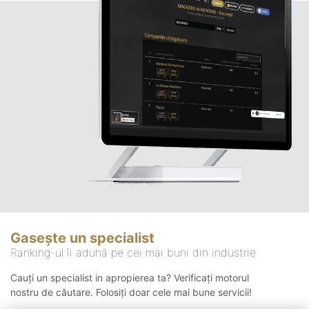
Gasește un specialist
Ranking-ul îi adună pe cei mai buni din industrie
Cauți un specialist in apropierea ta? Verificați motorul
nostru de căutare. Folosiți doar cele mai bune servicii!