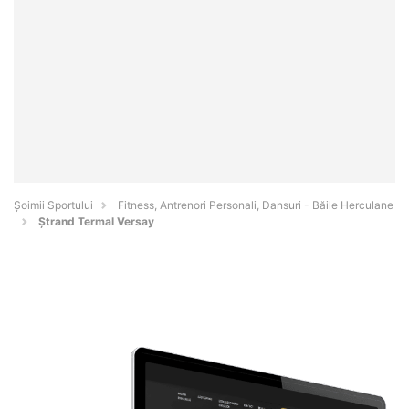
Șoimii Sportului
Fitness, Antrenori Personali, Dansuri - Băile Herculane
Ștrand Termal Versay