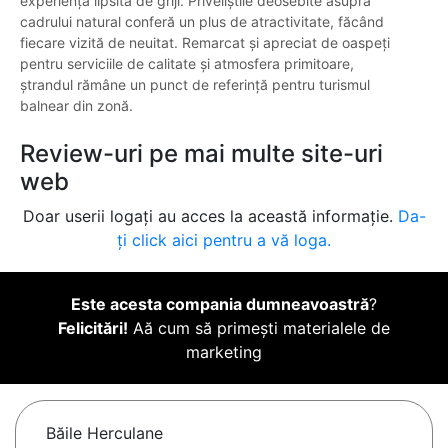
experiență lipsită de griji. Priveliștile deosebite asupra
cadrului natural conferă un plus de atractivitate, făcând
fiecare vizită de neuitat. Remarcat și apreciat de oaspeți
pentru serviciile de calitate și atmosfera primitoare,
ștrandul rămâne un punct de referință pentru turismul
balnear din zonă.
Review-uri pe mai multe site-uri
web
Doar userii logați au acces la această informație.
Da-
ți click aici pentru a vă loga.
Este acesta compania dumneavoastră
?
Felicitări!
Aă cum să primești materialele de
marketing
Băile Herculane