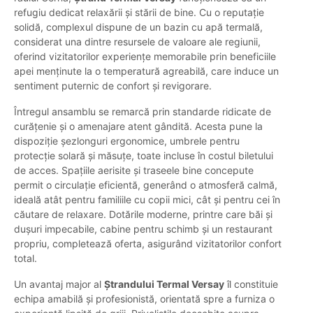
refugiu dedicat relaxării și stării de bine. Cu o reputație
solidă, complexul dispune de un bazin cu apă termală,
considerat una dintre resursele de valoare ale regiunii,
oferind vizitatorilor experiențe memorabile prin beneficiile
apei menținute la o temperatură agreabilă, care induce un
sentiment puternic de confort și revigorare.
Întregul ansamblu se remarcă prin standarde ridicate de
curățenie și o amenajare atent gândită. Acesta pune la
dispoziție șezlonguri ergonomice, umbrele pentru
protecție solară și măsuțe, toate incluse în costul biletului
de acces. Spațiile aerisite și traseele bine concepute
permit o circulație eficientă, generând o atmosferă calmă,
ideală atât pentru familiile cu copii mici, cât și pentru cei în
căutare de relaxare. Dotările moderne, printre care băi și
dușuri impecabile, cabine pentru schimb și un restaurant
propriu, completează oferta, asigurând vizitatorilor confort
total.
Un avantaj major al
Ștrandului Termal Versay
îl constituie
echipa amabilă și profesionistă, orientată spre a furniza o