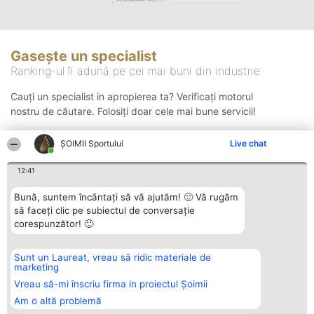
Gasește un specialist
Ranking-ul îi adună pe cei mai buni din industrie
Cauți un specialist in apropierea ta? Verificați motorul
nostru de căutare. Folosiți doar cele mai bune servicii!
ȘOIMII Sportului
Live chat
Căutare
12:41
Bună, suntem încântați să vă ajutăm! 🙂 Vă rugăm
să faceți clic pe subiectul de conversație
corespunzător! 🙂
Sunt un Laureat, vreau să ridic materiale de
Organizator Ranking
Plebiscyt
Contact
marketing
BRIGHT SOLUTIONS BR SRL
Câștigătorii
Contact
Aleea Timisul De Sus 2 Bl. A30
Lista Tuturor
Vreau să-mi înscriu firma in proiectul Șoimii
Sc. A Et. 4 Ap. 13 Cod 061952
Laureaților
Am o altă problemă
București
Reguli
CUI 36737675
Statut