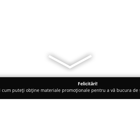
Felicitări!
ți cum puteți obține materiale promoționale pentru a vă bucura d
nsuri - Târgovişte
Cursuri Formare, Calificare - Targoviste
iste