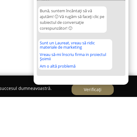
Bună, suntem încântați să vă
ajutăm! 🙂 Vă rugăm să faceți clic pe
subiectul de conversație
corespunzător! 🙂
Sunt un Laureat, vreau să ridic
materiale de marketing
Vreau să-mi înscriu firma in proiectul
Șoimii
Am o altă problemă
e succesul dumneavoastră.
Verificați