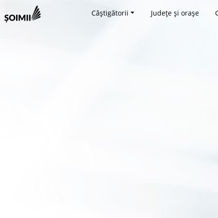
Câștigătorii
Județe și orașe