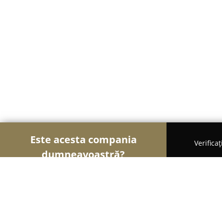
Este acesta compania
Verifica
dumneavoastră?
Șoimii Sportului
Fitness, Antrenori Personali, Da
Cursuri Formare, Calificare - Targov