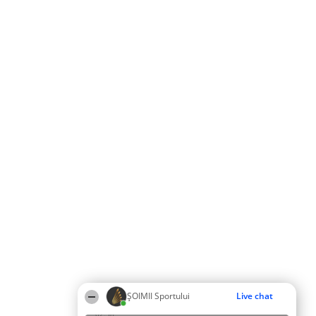
ȘOIMII Sportului
Live chat
02:38