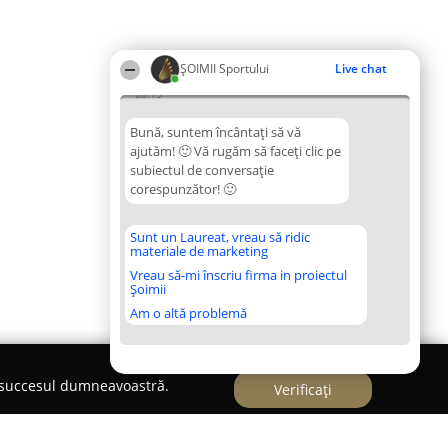
ȘOIMII Sportului
Live chat
08:19
Bună, suntem încântați să vă
ajutăm! 🙂 Vă rugăm să faceți clic pe
subiectul de conversație
corespunzător! 🙂
Sunt un Laureat, vreau să ridic
materiale de marketing
Vreau să-mi înscriu firma in proiectul
Șoimii
Am o altă problemă
e succesul dumneavoastră.
Verificați