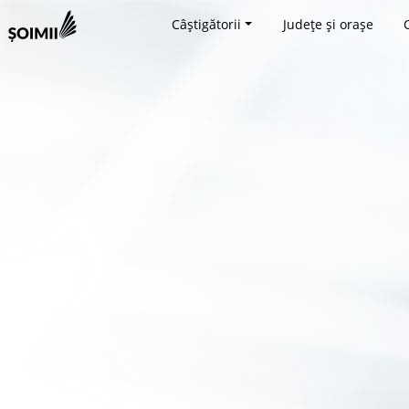
Câștigătorii
Județe și orașe