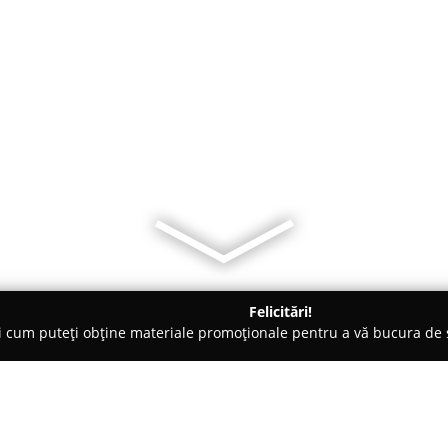
Felicitări!
ți cum puteți obține materiale promoționale pentru a vă bucura d
nsuri - Bucureşti
Coliseum GYM - Piata Muncii