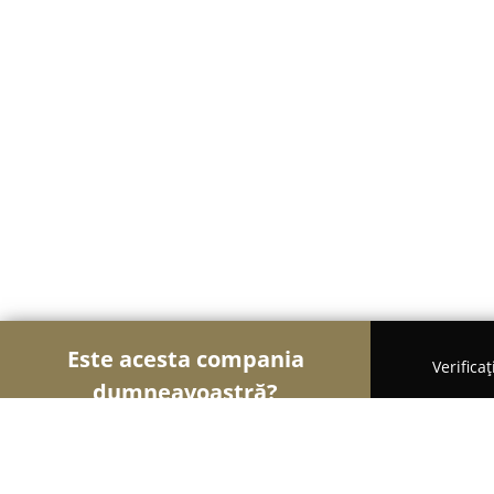
Este acesta compania
Verifica
dumneavoastră?
Șoimii Sportului
Fitness, Antrenori Personali, Da