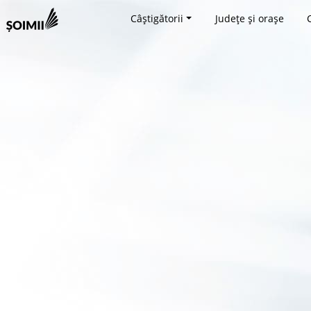
Câștigătorii
Județe și orașe