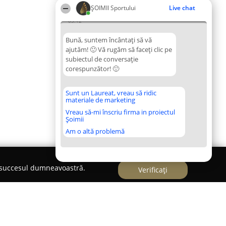
ȘOIMII Sportului
Live chat
03:12
Bună, suntem încântați să vă
ajutăm! 🙂 Vă rugăm să faceți clic pe
subiectul de conversație
corespunzător! 🙂
Sunt un Laureat, vreau să ridic
materiale de marketing
Vreau să-mi înscriu firma in proiectul
Șoimii
Am o altă problemă
e succesul dumneavoastră.
Verificați