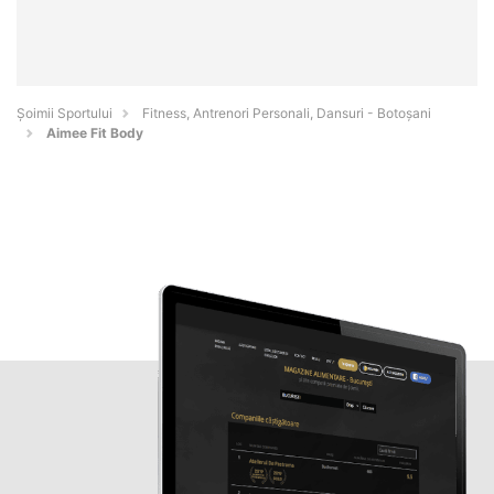
Șoimii Sportului
Fitness, Antrenori Personali, Dansuri - Botoşani
Aimee Fit Body