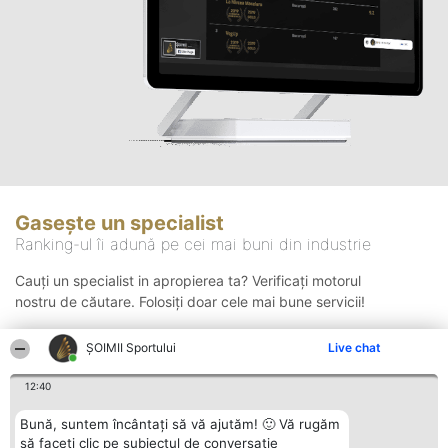
Gasește un specialist
Ranking-ul îi adună pe cei mai buni din industrie
Cauți un specialist in apropierea ta? Verificați motorul
nostru de căutare. Folosiți doar cele mai bune servicii!
ȘOIMII Sportului
Live chat
Căutare
12:40
Bună, suntem încântați să vă ajutăm! 🙂 Vă rugăm
să faceți clic pe subiectul de conversație