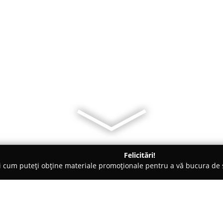
Felicitări!
ți cum puteți obține materiale promoționale pentru a vă bucura d
ansuri - Târgu-Mureş
BodyFit Targu Mures