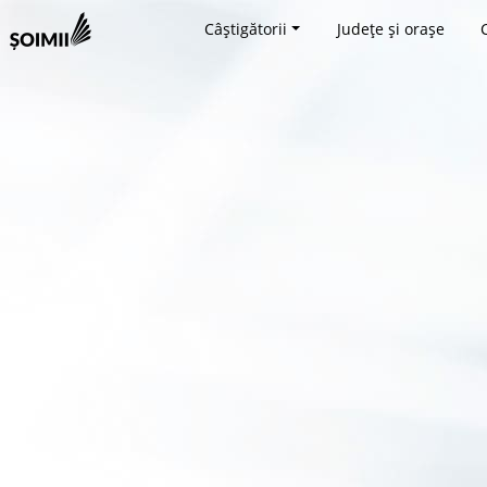
Câștigătorii
Județe și orașe