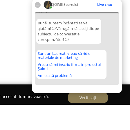
ȘOIMII Sportului
Live chat
22:55
Bună, suntem încântați să vă
ajutăm! 🙂 Vă rugăm să faceți clic pe
subiectul de conversație
corespunzător! 🙂
Sunt un Laureat, vreau să ridic
materiale de marketing
Vreau să-mi înscriu firma in proiectul
Șoimii
Am o altă problemă
e succesul dumneavoastră.
Verificați