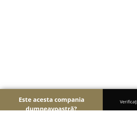
Este acesta compania
Verifica
dumneavoastră?
Șoimii Sportului
Fitness, Antrenori Personali, D