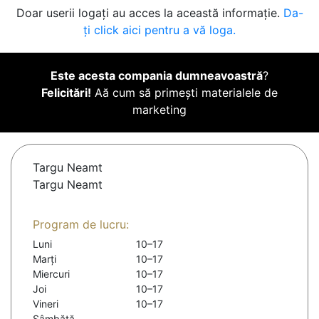
Doar userii logați au acces la această informație.
Da-
ți click aici pentru a vă loga.
Este acesta compania dumneavoastră
?
Felicitări!
Aă cum să primești materialele de
marketing
Targu Neamt
Targu Neamt
Program de lucru:
Luni
10–17
Marți
10–17
Miercuri
10–17
Joi
10–17
Vineri
10–17
Sâmbătă
-