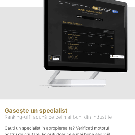
Gasește un specialist
Ranking-ul îi adună pe cei mai buni din industrie
Cauți un specialist in apropierea ta? Verificați motorul
nostru de căutare. Folosiți doar cele mai bune servicii!