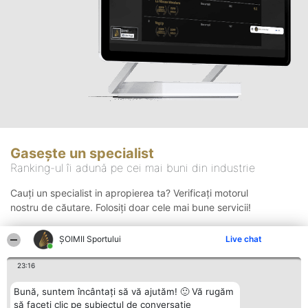
Gasește un specialist
Ranking-ul îi adună pe cei mai buni din industrie
Cauți un specialist in apropierea ta? Verificați motorul
nostru de căutare. Folosiți doar cele mai bune servicii!
ȘOIMII Sportului
Live chat
Căutare
23:16
Bună, suntem încântați să vă ajutăm! 🙂 Vă rugăm
să faceți clic pe subiectul de conversație