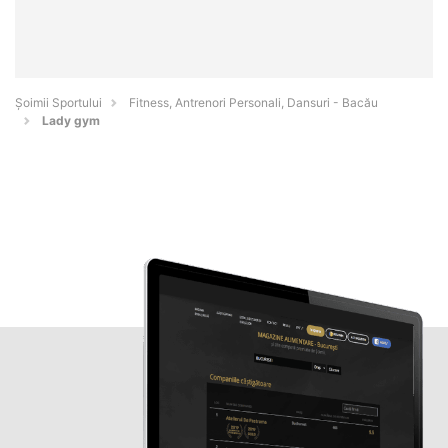
Șoimii Sportului
Fitness, Antrenori Personali, Dansuri - Bacău
Lady gym