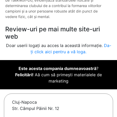
de Taekwon-Do, evidențiază standardele ridicate și
determinarea clubului de a contribui la formarea viitorilor
campioni și a unor persoane robuste atât din punct de
vedere fizic, cât și mental.
Review-uri pe mai multe site-uri
web
Doar userii logați au acces la această informație.
Da-
ți click aici pentru a vă loga.
Este acesta compania dumneavoastră
?
Felicitări!
Aă cum să primești materialele de
marketing
Cluj-Napoca
Str. Câmpul Pâinii Nr. 12