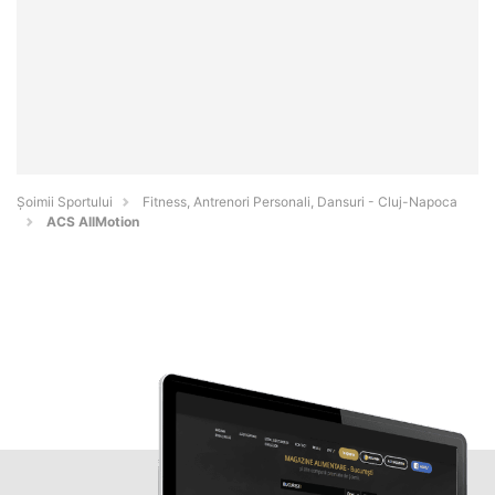
Șoimii Sportului
Fitness, Antrenori Personali, Dansuri - Cluj-Napoca
ACS AllMotion