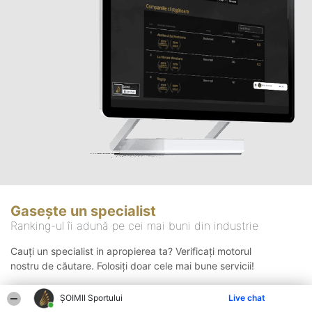
Gasește un specialist
Ranking-ul îi adună pe cei mai buni din industrie
Cauți un specialist in apropierea ta? Verificați motorul
nostru de căutare. Folosiți doar cele mai bune servicii!
ȘOIMII Sportului
Live chat
Căutare