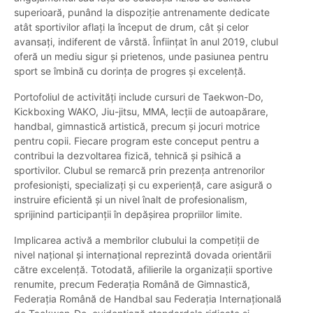
superioară, punând la dispoziție antrenamente dedicate
atât sportivilor aflați la început de drum, cât și celor
avansați, indiferent de vârstă. Înființat în anul 2019, clubul
oferă un mediu sigur și prietenos, unde pasiunea pentru
sport se îmbină cu dorința de progres și excelență.
Portofoliul de activități include cursuri de Taekwon-Do,
Kickboxing WAKO, Jiu-jitsu, MMA, lecții de autoapărare,
handbal, gimnastică artistică, precum și jocuri motrice
pentru copii. Fiecare program este conceput pentru a
contribui la dezvoltarea fizică, tehnică și psihică a
sportivilor. Clubul se remarcă prin prezența antrenorilor
profesioniști, specializați și cu experiență, care asigură o
instruire eficientă și un nivel înalt de profesionalism,
sprijinind participanții în depășirea propriilor limite.
Implicarea activă a membrilor clubului la competiții de
nivel național și internațional reprezintă dovada orientării
către excelență. Totodată, afilierile la organizații sportive
renumite, precum Federația Română de Gimnastică,
Federația Română de Handbal sau Federația Internațională