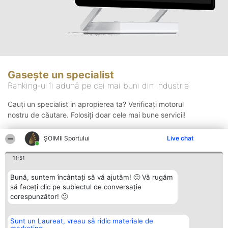
Gasește un specialist
Ranking-ul îi adună pe cei mai buni din industrie
Cauți un specialist in apropierea ta? Verificați motorul
nostru de căutare. Folosiți doar cele mai bune servicii!
ȘOIMII Sportului
Live chat
Căutare
11:51
Bună, suntem încântați să vă ajutăm! 🙂 Vă rugăm
să faceți clic pe subiectul de conversație
corespunzător! 🙂
Sunt un Laureat, vreau să ridic materiale de
Organizator Ranking
Plebiscyt
Contact