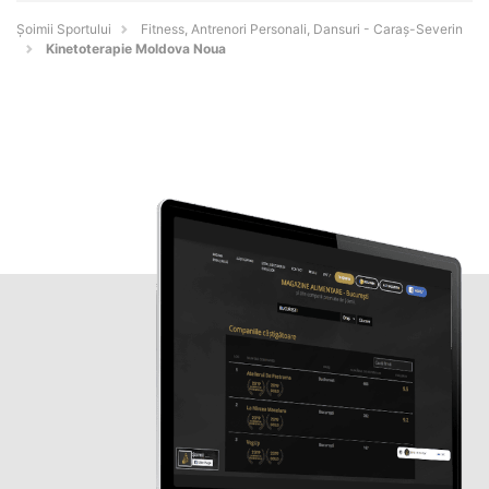
Șoimii Sportului
Fitness, Antrenori Personali, Dansuri - Caraş-Severin
Kinetoterapie Moldova Noua