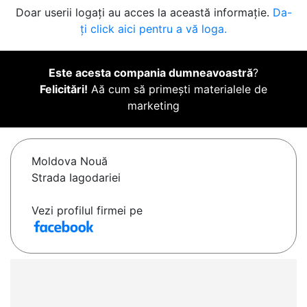
Doar userii logați au acces la această informație.
Da-
ți click aici pentru a vă loga.
Este acesta compania dumneavoastră
?
Felicitări!
Aă cum să primești materialele de
marketing
Moldova Nouă
Strada Iagodariei
Vezi profilul firmei pe