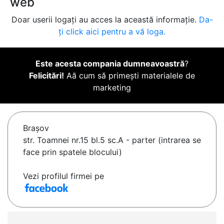
web
Doar userii logați au acces la această informație.
Da-
ți click aici pentru a vă loga.
Este acesta compania dumneavoastră
?
Felicitări!
Aă cum să primești materialele de
marketing
Braşov
str. Toamnei nr.15 bl.5 sc.A - parter (intrarea se
face prin spatele blocului)
Vezi profilul firmei pe