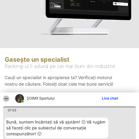
Gasește un specialist
Ranking-ul îi adună pe cei mai buni din industrie
Cauți un specialist in apropierea ta? Verificați motorul
nostru de căutare. Folosiți doar cele mai bune servicii!
ȘOIMII Sportului
Live chat
Căutare
07:03
Bună, suntem încântați să vă ajutăm! 🙂 Vă rugăm
să faceți clic pe subiectul de conversație
corespunzător! 🙂