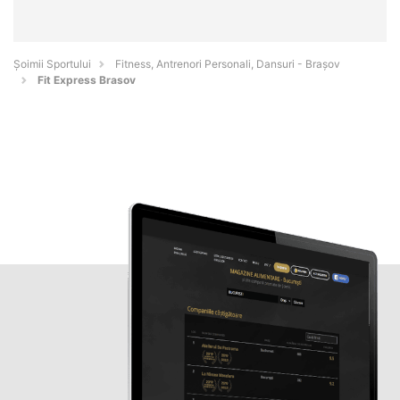
Șoimii Sportului
Fitness, Antrenori Personali, Dansuri - Braşov
Fit Express Brasov