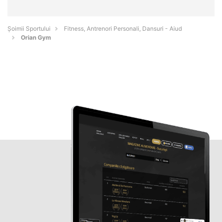
Șoimii Sportului
Fitness, Antrenori Personali, Dansuri - Aiud
Orian Gym