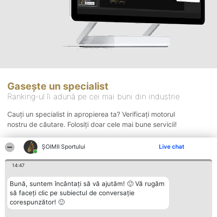
Gasește un specialist
Ranking-ul îi adună pe cei mai buni din industrie
Cauți un specialist in apropierea ta? Verificați motorul
nostru de căutare. Folosiți doar cele mai bune servicii!
ȘOIMII Sportului
Live chat
Căutare
14:47
Bună, suntem încântați să vă ajutăm! 🙂 Vă rugăm
să faceți clic pe subiectul de conversație
corespunzător! 🙂