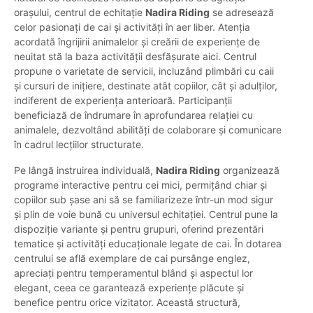
orașului, centrul de echitație
Nadira Riding
se adresează
celor pasionați de cai și activități în aer liber. Atenția
acordată îngrijirii animalelor și creării de experiențe de
neuitat stă la baza activității desfășurate aici. Centrul
propune o varietate de servicii, incluzând plimbări cu caii
și cursuri de inițiere, destinate atât copiilor, cât și adulților,
indiferent de experiența anterioară. Participanții
beneficiază de îndrumare în aprofundarea relației cu
animalele, dezvoltând abilități de colaborare și comunicare
în cadrul lecțiilor structurate.
Pe lângă instruirea individuală,
Nadira Riding
organizează
programe interactive pentru cei mici, permițând chiar și
copiilor sub șase ani să se familiarizeze într-un mod sigur
și plin de voie bună cu universul echitației. Centrul pune la
dispoziție variante și pentru grupuri, oferind prezentări
tematice și activități educaționale legate de cai. În dotarea
centrului se află exemplare de cai pursânge englez,
apreciați pentru temperamentul blând și aspectul lor
elegant, ceea ce garantează experiențe plăcute și
benefice pentru orice vizitator. Această structură,