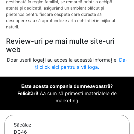
gestionată în regim familial, se remarcă printr-o echipă
atentă și dedicată, asigurând un ambient plăcut și
prietenos pentru fiecare oaspete care dorește să
descopere sau să aprofundeze arta echitației în mijlocul
naturii.
Review-uri pe mai multe site-uri
web
Doar userii logați au acces la această informație.
Da-
ți click aici pentru a vă loga.
Este acesta compania dumneavoastră
?
Felicitări!
Aă cum să primești materialele de
marketing
Săcălaz
DC46