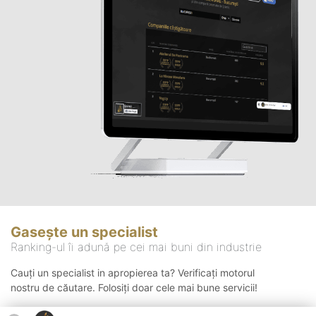
Gasește un specialist
Ranking-ul îi adună pe cei mai buni din industrie
Cauți un specialist in apropierea ta? Verificați motorul
nostru de căutare. Folosiți doar cele mai bune servicii!