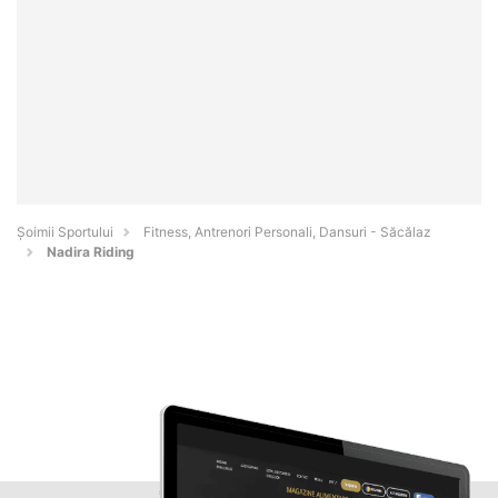
Șoimii Sportului
Fitness, Antrenori Personali, Dansuri - Săcălaz
Nadira Riding