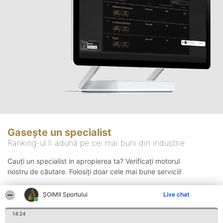
Gasește un specialist
Ranking-ul îi adună pe cei mai buni din industrie
Cauți un specialist in apropierea ta? Verificați motorul
nostru de căutare. Folosiți doar cele mai bune servicii!
ȘOIMII Sportului
Live chat
Căutare
14:24