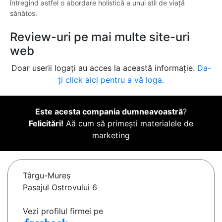
întregind astfel o abordare holistică a unui stil de viață
sănătos.
Review-uri pe mai multe site-uri
web
Doar userii logați au acces la această informație.
Da-
ți click aici pentru a vă loga.
Este acesta compania dumneavoastră
?
Felicitări!
Aă cum să primești materialele de
marketing
Târgu-Mureş
Pasajul Ostrovului 6
Vezi profilul firmei pe