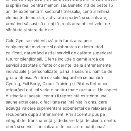
și sprijin real pentru membrii săi. Beneficiind de peste 15
ani de experiență în sectorul fitnessului, centrul îmbină
elemente de nutriție, activitate sportivă și socializare,
urmărind să susțină clienții în realizarea obiectivelor de
sănătate și stare de bine.
Gold Gym se evidențiază prin furnizarea unor
echipamente moderne și colaborarea cu instructori
calificați, garantând astfel servicii de calitate superioară
tuturor clienților săi. Oferta include o gamă largă de
servicii adaptate diferitelor cerințe, de la antrenamente
individuale și personalizate, până la sesiuni dinamice de
group fitness. Printre clasele disponibile se numără
Cycling, Full Body, Circuit Training și Pilates Reformer,
asigurând opțiuni variate pentru toate gusturile. Un aspect
distinctiv al acestui centru îl reprezintă existența unei
saune exterioare, o facilitate rar întâlnită în oraș, care
adaugă valoare suplimentară experienței de relaxare și
recuperare după antrenament. Prin accentul pus pe
integritate, transparență și dedicare față de clienți, centrul
oferă și servicii specializate de consiliere nutrițională,