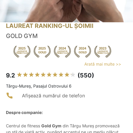
LAUREAT RANKING-UL ȘOIMII
GOLD GYM
Arată mai multe >>
9.2
(550)
Târgu-Mureş, Pasajul Ostrovului 6
Afișează numărul de telefon
Despre companie:
Centrul de fitness
Gold Gym
din Târgu Mureș promovează
un stil de viață activ, punând accentul pe un mediu plăcut