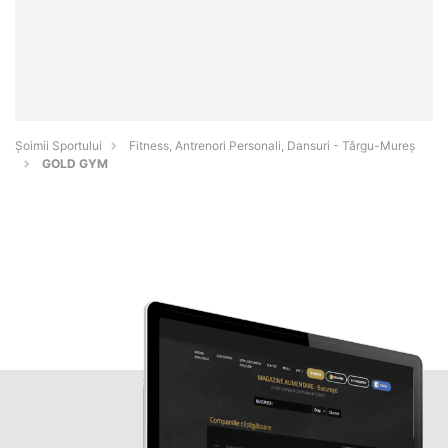
Șoimii Sportului
Fitness, Antrenori Personali, Dansuri - Târgu-Mureş
GOLD GYM