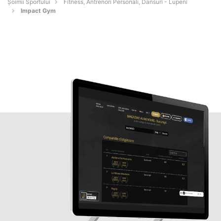
Șoimii Sportului
Fitness, Antrenori Personali, Dansuri - Lupeni
Impact Gym