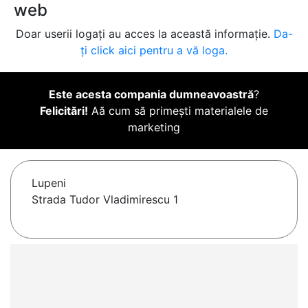
web
Doar userii logați au acces la această informație.
Da-
ți click aici pentru a vă loga.
Este acesta compania dumneavoastră
?
Felicitări!
Aă cum să primești materialele de
marketing
Lupeni
Strada Tudor Vladimirescu 1