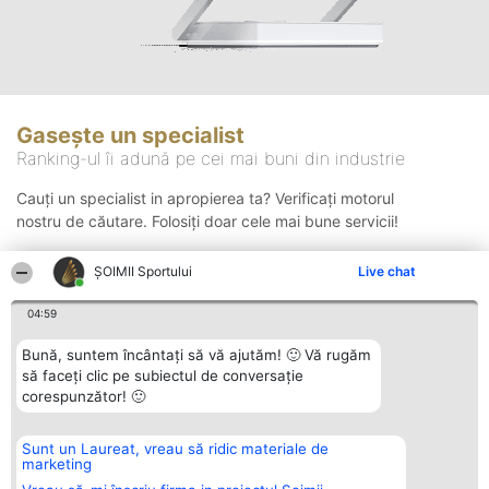
Gasește un specialist
Ranking-ul îi adună pe cei mai buni din industrie
Cauți un specialist in apropierea ta? Verificați motorul
nostru de căutare. Folosiți doar cele mai bune servicii!
ȘOIMII Sportului
Live chat
Căutare
04:59
Bună, suntem încântați să vă ajutăm! 🙂 Vă rugăm
să faceți clic pe subiectul de conversație
corespunzător! 🙂
Sunt un Laureat, vreau să ridic materiale de
Organizator Ranking
Plebiscyt
Contact
marketing
BRIGHT SOLUTIONS BR SRL
Câștigătorii
Contact
Aleea Timisul De Sus 2 Bl. A30
Lista Tuturor