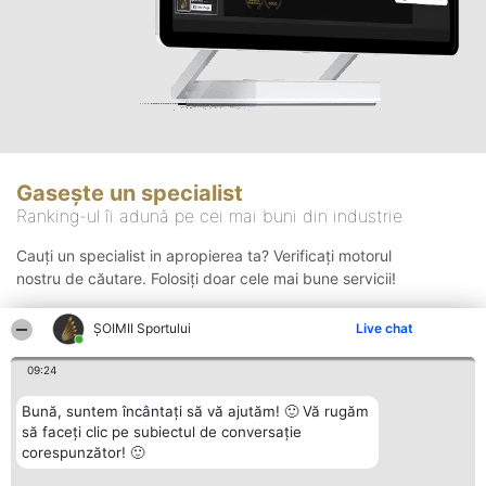
Gasește un specialist
Ranking-ul îi adună pe cei mai buni din industrie
Cauți un specialist in apropierea ta? Verificați motorul
nostru de căutare. Folosiți doar cele mai bune servicii!
ȘOIMII Sportului
Live chat
Căutare
09:24
Bună, suntem încântați să vă ajutăm! 🙂 Vă rugăm
să faceți clic pe subiectul de conversație
corespunzător! 🙂