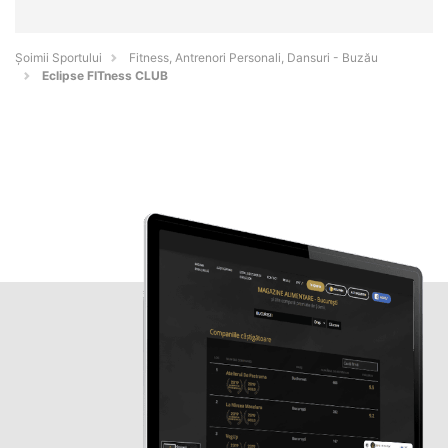
Șoimii Sportului
Fitness, Antrenori Personali, Dansuri - Buzău
Eclipse FITness CLUB