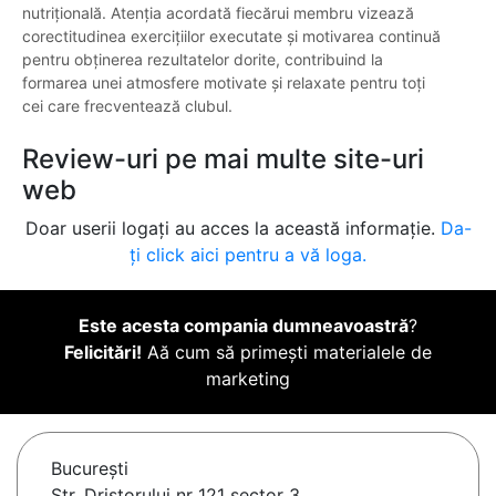
nutrițională. Atenția acordată fiecărui membru vizează
corectitudinea exercițiilor executate și motivarea continuă
pentru obținerea rezultatelor dorite, contribuind la
formarea unei atmosfere motivate și relaxate pentru toți
cei care frecventează clubul.
Review-uri pe mai multe site-uri
web
Doar userii logați au acces la această informație.
Da-
ți click aici pentru a vă loga.
Este acesta compania dumneavoastră
?
Felicitări!
Aă cum să primești materialele de
marketing
Bucureşti
Str. Dristorului nr 121 sector 3