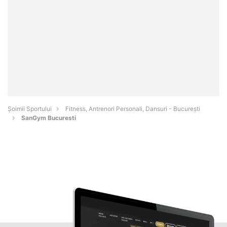
Șoimii Sportului
Fitness, Antrenori Personali, Dansuri - Bucureşti
SanGym Bucuresti