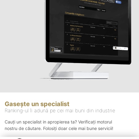
Gasește un specialist
Ranking-ul îi adună pe cei mai buni din industrie
Cauți un specialist in apropierea ta? Verificați motorul
nostru de căutare. Folosiți doar cele mai bune servicii!