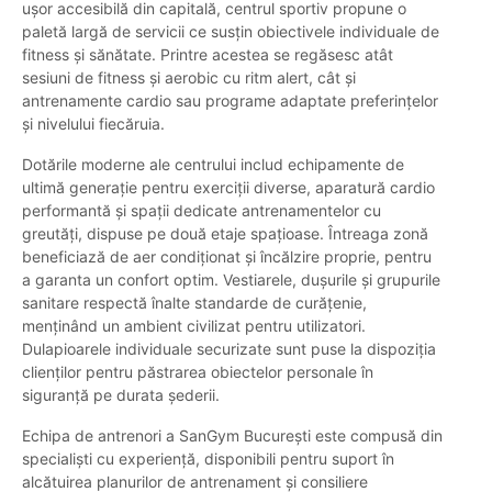
ușor accesibilă din capitală, centrul sportiv propune o
paletă largă de servicii ce susțin obiectivele individuale de
fitness și sănătate. Printre acestea se regăsesc atât
sesiuni de fitness și aerobic cu ritm alert, cât și
antrenamente cardio sau programe adaptate preferințelor
și nivelului fiecăruia.
Dotările moderne ale centrului includ echipamente de
ultimă generație pentru exerciții diverse, aparatură cardio
performantă și spații dedicate antrenamentelor cu
greutăți, dispuse pe două etaje spațioase. Întreaga zonă
beneficiază de aer condiționat și încălzire proprie, pentru
a garanta un confort optim. Vestiarele, dușurile și grupurile
sanitare respectă înalte standarde de curățenie,
menținând un ambient civilizat pentru utilizatori.
Dulapioarele individuale securizate sunt puse la dispoziția
clienților pentru păstrarea obiectelor personale în
siguranță pe durata șederii.
Echipa de antrenori a SanGym București este compusă din
specialiști cu experiență, disponibili pentru suport în
alcătuirea planurilor de antrenament și consiliere