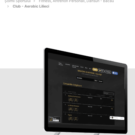
Șoimii Sportului
Fitness, Antrenori Personali, Dansuri - Bacău
Club - Aerobic Lilieci