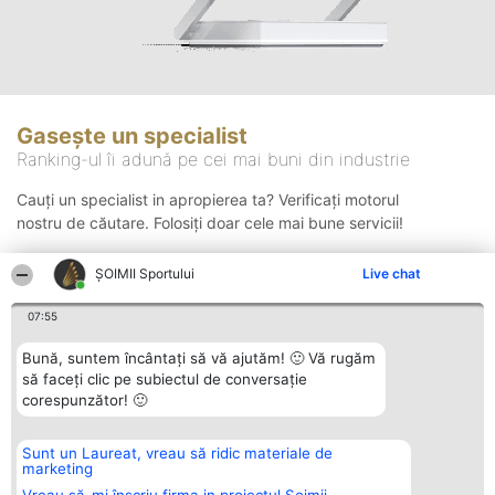
Gasește un specialist
Ranking-ul îi adună pe cei mai buni din industrie
Cauți un specialist in apropierea ta? Verificați motorul
nostru de căutare. Folosiți doar cele mai bune servicii!
ȘOIMII Sportului
Live chat
Căutare
07:55
Bună, suntem încântați să vă ajutăm! 🙂 Vă rugăm
să faceți clic pe subiectul de conversație
corespunzător! 🙂
Sunt un Laureat, vreau să ridic materiale de
Organizator Ranking
Plebiscyt
Contact
marketing
BRIGHT SOLUTIONS BR SRL
Câștigătorii
Contact
Aleea Timisul De Sus 2 Bl. A30
Lista Tuturor