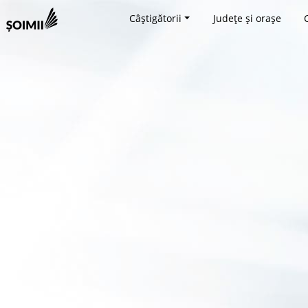
Câștigătorii
Județe și orașe