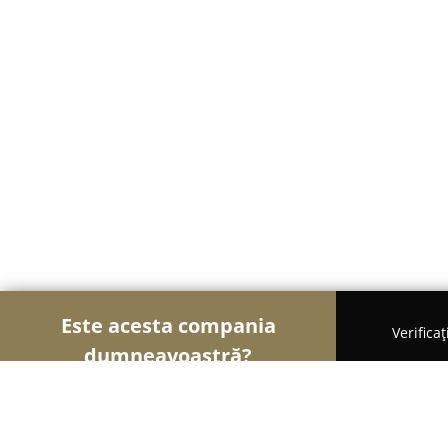
Este acesta compania
Verifica
dumneavoastră?
Șoimii Sportului
Fitness, Antrenori Personali, Da