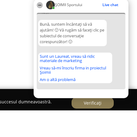
ȘOIMII Sportului
Live chat
14:37
Bună, suntem încântați să vă
ajutăm! 🙂 Vă rugăm să faceți clic pe
subiectul de conversație
corespunzător! 🙂
Sunt un Laureat, vreau să ridic
materiale de marketing
Vreau să-mi înscriu firma in proiectul
Șoimii
Am o altă problemă
e succesul dumneavoastră.
Verificați