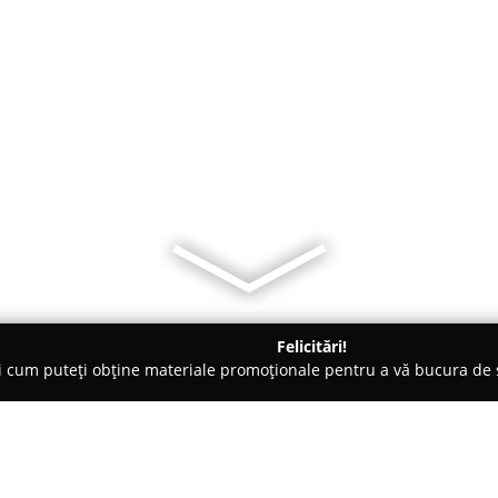
Felicitări!
ți cum puteți obține materiale promoționale pentru a vă bucura d
nsuri - Timişoara
Davia Sport