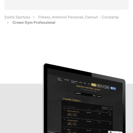
Șoimii Sportului
Fitness, Antrenori Personali, Dansuri - Constanţa
Crown Gym Professional