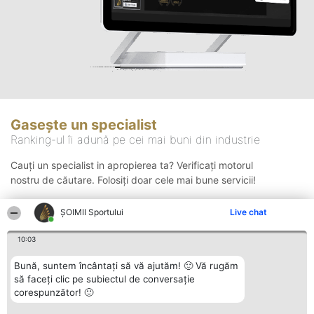
Gasește un specialist
Ranking-ul îi adună pe cei mai buni din industrie
Cauți un specialist in apropierea ta? Verificați motorul
nostru de căutare. Folosiți doar cele mai bune servicii!
ȘOIMII Sportului
Live chat
Căutare
10:03
Bună, suntem încântați să vă ajutăm! 🙂 Vă rugăm
să faceți clic pe subiectul de conversație
corespunzător! 🙂