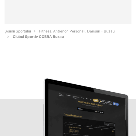
Șoimii Sportului
Fitness, Antrenori Personali, Dansuri - Buzău
Clubul Sportiv COBRA Buzau