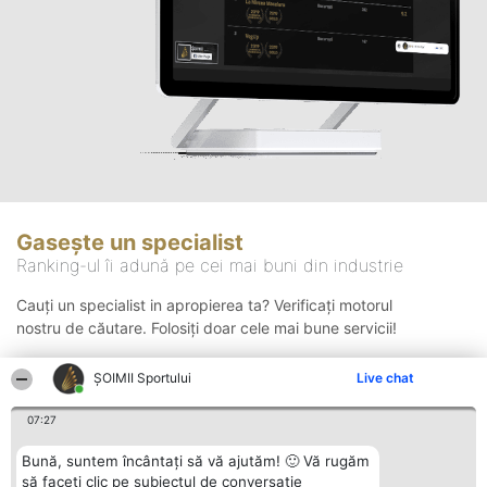
Gasește un specialist
Ranking-ul îi adună pe cei mai buni din industrie
Cauți un specialist in apropierea ta? Verificați motorul
nostru de căutare. Folosiți doar cele mai bune servicii!
ȘOIMII Sportului
Live chat
Căutare
07:27
Bună, suntem încântați să vă ajutăm! 🙂 Vă rugăm
să faceți clic pe subiectul de conversație