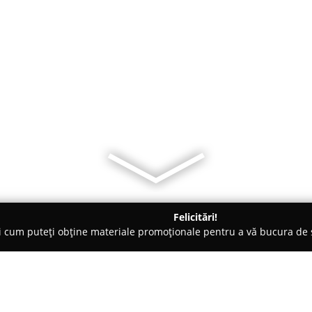
Felicitări!
ți cum puteți obține materiale promoționale pentru a vă bucura d
nsuri - Timişoara
Razvan Barath - Personal Trainer