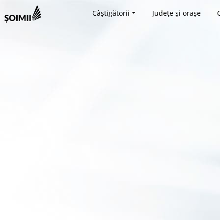
Câștigătorii
Județe și orașe