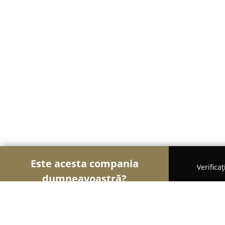
Este acesta compania
Verifica
dumneavoastră?
Șoimii Sportului
Fitness, Antrenori Personali, Da