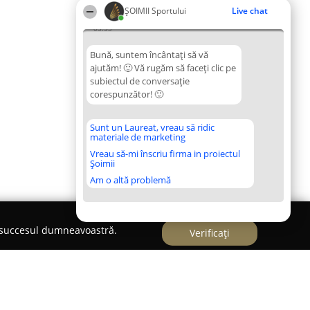
ȘOIMII Sportului
Live chat
03:53
Bună, suntem încântați să vă
ajutăm! 🙂 Vă rugăm să faceți clic pe
subiectul de conversație
corespunzător! 🙂
Sunt un Laureat, vreau să ridic
materiale de marketing
Vreau să-mi înscriu firma in proiectul
Șoimii
Am o altă problemă
e succesul dumneavoastră.
Verificați