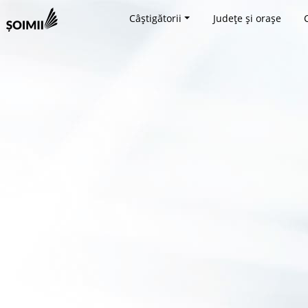
Câștigătorii
Județe și orașe