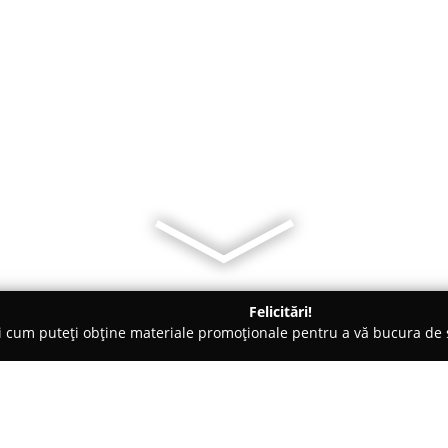
Felicitări!
ți cum puteți obține materiale promoționale pentru a vă bucura d
ansuri - Constanţa
Pilates Center