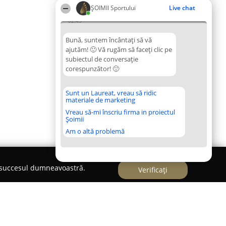
ȘOIMII Sportului
Live chat
02:45
Bună, suntem încântați să vă
ajutăm! 🙂 Vă rugăm să faceți clic pe
subiectul de conversație
corespunzător! 🙂
Sunt un Laureat, vreau să ridic
materiale de marketing
Vreau să-mi înscriu firma in proiectul
Șoimii
Am o altă problemă
e succesul dumneavoastră.
Verificați