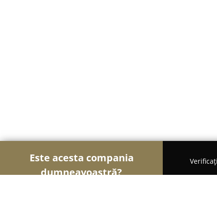
Este acesta compania
Verifica
dumneavoastră?
Șoimii Sportului
Fitness, Antrenori Personali, D