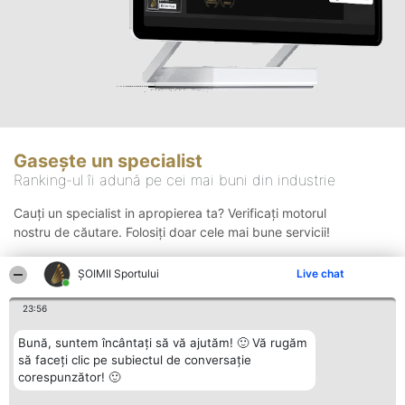
Gasește un specialist
Ranking-ul îi adună pe cei mai buni din industrie
Cauți un specialist in apropierea ta? Verificați motorul
nostru de căutare. Folosiți doar cele mai bune servicii!
ȘOIMII Sportului
Live chat
Căutare
23:56
Bună, suntem încântați să vă ajutăm! 🙂 Vă rugăm
să faceți clic pe subiectul de conversație
corespunzător! 🙂