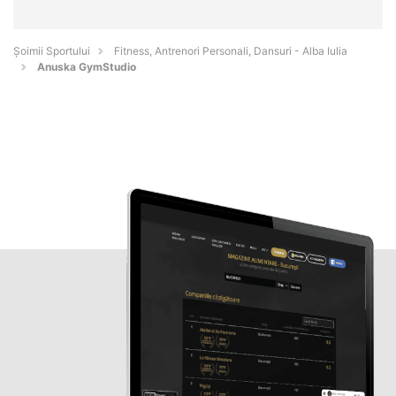
Șoimii Sportului
Fitness, Antrenori Personali, Dansuri - Alba Iulia
Anuska GymStudio