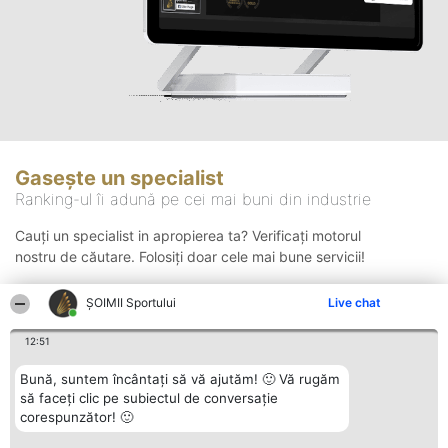
Gasește un specialist
Ranking-ul îi adună pe cei mai buni din industrie
Cauți un specialist in apropierea ta? Verificați motorul
nostru de căutare. Folosiți doar cele mai bune servicii!
ȘOIMII Sportului
Live chat
Căutare
12:51
Bună, suntem încântați să vă ajutăm! 🙂 Vă rugăm
să faceți clic pe subiectul de conversație
corespunzător! 🙂