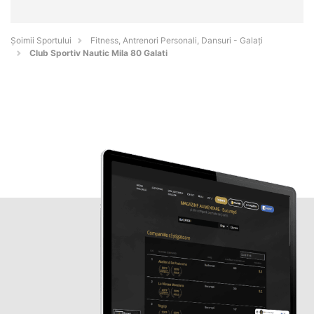
Șoimii Sportului
Fitness, Antrenori Personali, Dansuri - Galaţi
Club Sportiv Nautic Mila 80 Galati