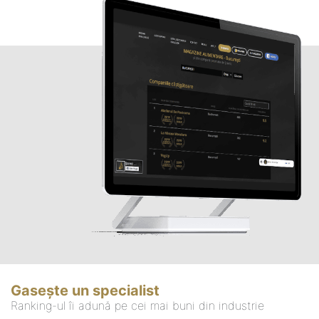
Gasește un specialist
Ranking-ul îi adună pe cei mai buni din industrie