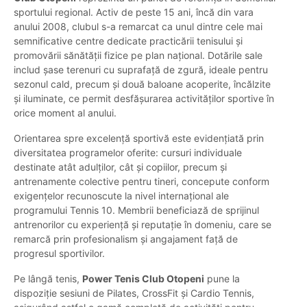
sportului regional. Activ de peste 15 ani, încă din vara
anului 2008, clubul s-a remarcat ca unul dintre cele mai
semnificative centre dedicate practicării tenisului și
promovării sănătății fizice pe plan național. Dotările sale
includ șase terenuri cu suprafață de zgură, ideale pentru
sezonul cald, precum și două baloane acoperite, încălzite
și iluminate, ce permit desfășurarea activităților sportive în
orice moment al anului.
Orientarea spre excelență sportivă este evidențiată prin
diversitatea programelor oferite: cursuri individuale
destinate atât adulților, cât și copiilor, precum și
antrenamente colective pentru tineri, concepute conform
exigențelor recunoscute la nivel internațional ale
programului Tennis 10. Membrii beneficiază de sprijinul
antrenorilor cu experiență și reputație în domeniu, care se
remarcă prin profesionalism și angajament față de
progresul sportivilor.
Pe lângă tenis,
Power Tenis Club Otopeni
pune la
dispoziție sesiuni de Pilates, CrossFit și Cardio Tennis,