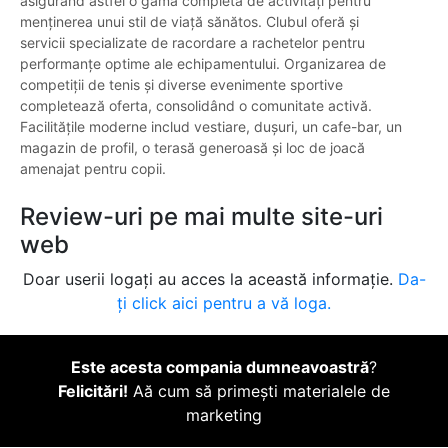
asigurând astfel o gamă completă de activități pentru
menținerea unui stil de viață sănătos. Clubul oferă și
servicii specializate de racordare a rachetelor pentru
performanțe optime ale echipamentului. Organizarea de
competiții de tenis și diverse evenimente sportive
completează oferta, consolidând o comunitate activă.
Facilitățile moderne includ vestiare, dușuri, un cafe-bar, un
magazin de profil, o terasă generoasă și loc de joacă
amenajat pentru copii.
Review-uri pe mai multe site-uri
web
Doar userii logați au acces la această informație.
Da-
ți click aici pentru a vă loga.
Este acesta compania dumneavoastră
?
Felicitări!
Aă cum să primești materialele de
marketing