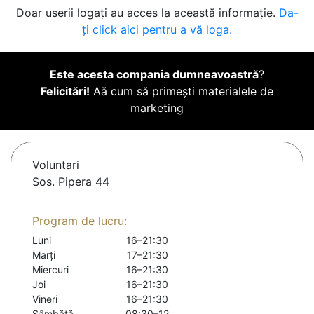
Doar userii logați au acces la această informație.
Da-
ți click aici pentru a vă loga.
Este acesta compania dumneavoastră
?
Felicitări!
Aă cum să primești materialele de
marketing
Voluntari
Sos. Pipera 44
Program de lucru:
Luni
16–21:30
Marți
17–21:30
Miercuri
16–21:30
Joi
16–21:30
Vineri
16–21:30
Sâmbătă
08:30–12