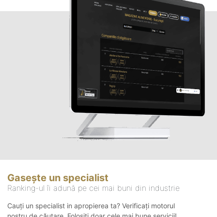
Gasește un specialist
Ranking-ul îi adună pe cei mai buni din industrie
Cauți un specialist in apropierea ta? Verificați motorul
nostru de căutare. Folosiți doar cele mai bune servicii!