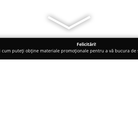
Felicitări!
ți cum puteți obține materiale promoționale pentru a vă bucura d
suri - Bistriţa
San Gym
Despre companie:
San Gym
Fitness Club din Bistr
unui mod de viață sănătos și ac
devotamentului pentru starea 
obiectiv furnizarea unor soluți
Arată mai multe >>