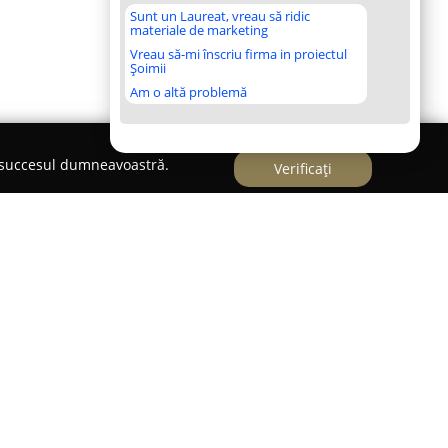
Sunt un Laureat, vreau să ridic
materiale de marketing
Vreau să-mi înscriu firma in proiectul
Șoimii
Am o altă problemă
e succesul dumneavoastră.
Verificați
ița se evidențiază ca un centru dedicat cultivării
tiv. Clubul și-a câștigat recunoașterea datorită
de bine a membrilor comunității, având ca
i integrate pentru îmbunătățirea și menținerea