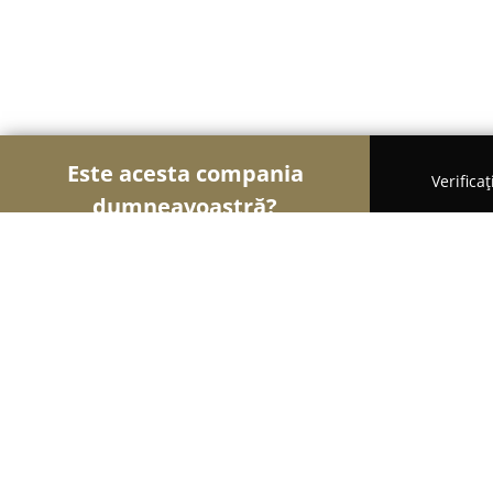
Este acesta compania
Verifica
dumneavoastră?
Șoimii Sportului
Fitness, Antrenori Personali, Dan
San Gym