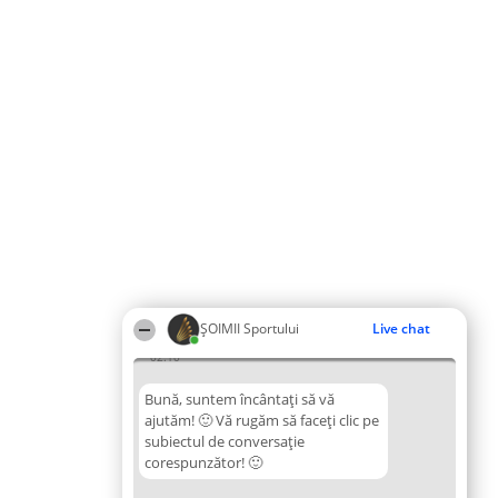
ȘOIMII Sportului
Live chat
02:10
Bună, suntem încântați să vă
ajutăm! 🙂 Vă rugăm să faceți clic pe
subiectul de conversație
corespunzător! 🙂