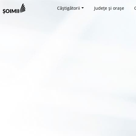
Câștigătorii
Județe și orașe