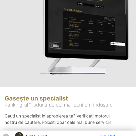
Gasește un specialist
Ranking-ul îi adună pe cei mai buni din industrie
Cauți un specialist in apropierea ta? Verificați motorul
nostru de căutare. Folosiți doar cele mai bune servicii!