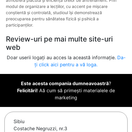
atmosfera plăcută și eficiența orelor de antrenament. Prin
modul de organizare a lecțiilor, cu accent pe mișcare
conștientă și controlată, studioul își demonstrează
preocuparea pentru sănătatea fizică și psihică a
participanților.
Review-uri pe mai multe site-uri
web
Doar userii logați au acces la această informație.
Da-
ți click aici pentru a vă loga.
Este acesta compania dumneavoastră
?
Felicitări!
Aă cum să primești materialele de
marketing
Sibiu
Costache Negruzzi, nr.3