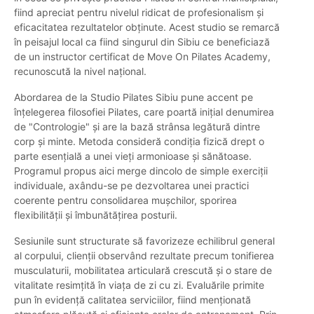
fiind apreciat pentru nivelul ridicat de profesionalism și
eficacitatea rezultatelor obținute. Acest studio se remarcă
în peisajul local ca fiind singurul din Sibiu ce beneficiază
de un instructor certificat de Move On Pilates Academy,
recunoscută la nivel național.
Abordarea de la Studio Pilates Sibiu pune accent pe
înțelegerea filosofiei Pilates, care poartă inițial denumirea
de "Contrologie" și are la bază strânsa legătură dintre
corp și minte. Metoda consideră condiția fizică drept o
parte esențială a unei vieți armonioase și sănătoase.
Programul propus aici merge dincolo de simple exerciții
individuale, axându-se pe dezvoltarea unei practici
coerente pentru consolidarea mușchilor, sporirea
flexibilității și îmbunătățirea posturii.
Sesiunile sunt structurate să favorizeze echilibrul general
al corpului, clienții observând rezultate precum tonifierea
musculaturii, mobilitatea articulară crescută și o stare de
vitalitate resimțită în viața de zi cu zi. Evaluările primite
pun în evidență calitatea serviciilor, fiind menționată