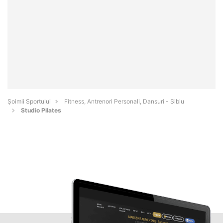
Șoimii Sportului
Fitness, Antrenori Personali, Dansuri - Sibiu
Studio Pilates