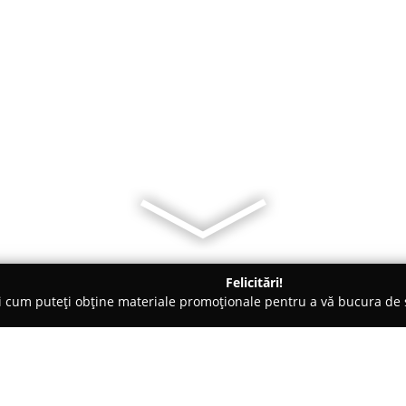
Felicitări!
ți cum puteți obține materiale promoționale pentru a vă bucura d
ansuri - Satu Mare
Dinamic GYM - Satu Mare