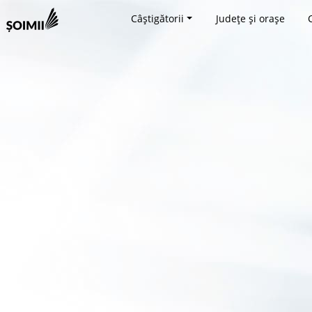
Câștigătorii
Județe și orașe