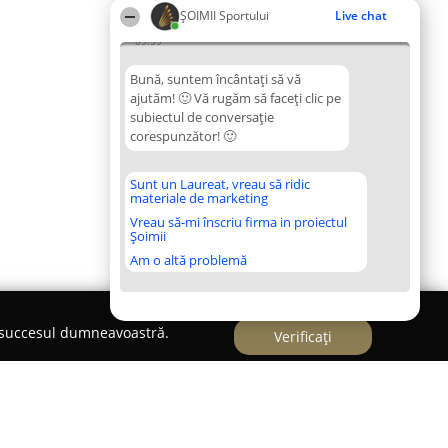
ȘOIMII Sportului
Live chat
09:59
Bună, suntem încântați să vă
ajutăm! 🙂 Vă rugăm să faceți clic pe
subiectul de conversație
corespunzător! 🙂
Sunt un Laureat, vreau să ridic
materiale de marketing
Vreau să-mi înscriu firma in proiectul
Șoimii
Am o altă problemă
e succesul dumneavoastră.
Verificați