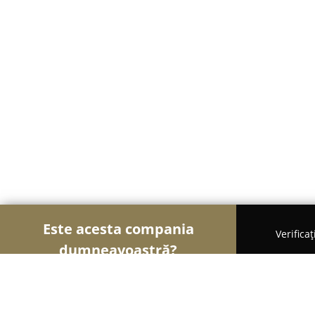
Este acesta compania
Verifica
dumneavoastră?
Șoimii Sportului
Fitness, Antrenori Personali, D