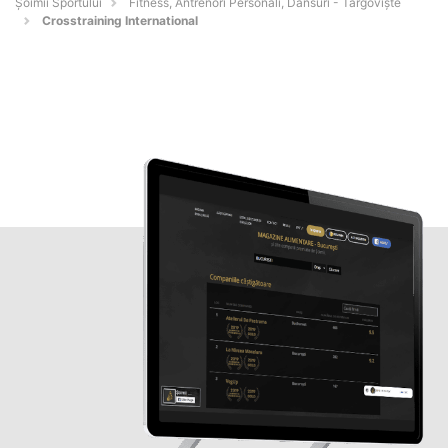
Șoimii Sportului
Fitness, Antrenori Personali, Dansuri - Târgovişte
Crosstraining International