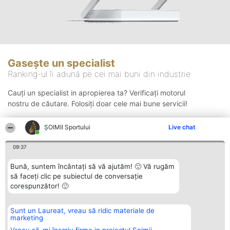
Gasește un specialist
Ranking-ul îi adună pe cei mai buni din industrie
Cauți un specialist in apropierea ta? Verificați motorul
nostru de căutare. Folosiți doar cele mai bune servicii!
ȘOIMII Sportului
Live chat
Căutare
09:37
Bună, suntem încântați să vă ajutăm! 🙂 Vă rugăm
să faceți clic pe subiectul de conversație
corespunzător! 🙂
Sunt un Laureat, vreau să ridic materiale de
Organizator Ranking
Plebiscyt
Contact
marketing
BRIGHT SOLUTIONS BR SRL
Câștigătorii
Contact
Aleea Timisul De Sus 2 Bl. A30
Lista Tuturor