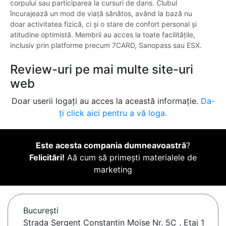
corpului sau participarea la cursuri de dans. Clubul
încurajează un mod de viață sănătos, având la bază nu
doar activitatea fizică, ci și o stare de confort personal și
atitudine optimistă. Membrii au acces la toate facilitățile,
inclusiv prin platforme precum 7CARD, Sanopass sau ESX.
Review-uri pe mai multe site-uri
web
Doar userii logați au acces la această informație.
Da-
ți click aici pentru a vă loga.
Este acesta compania dumneavoastră
?
Felicitări!
Aă cum să primești materialele de
marketing
Bucureşti
Strada Sergent Constantin Moise Nr. 5C , Etaj 1