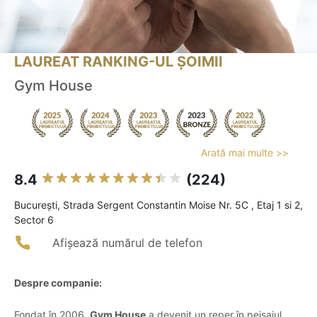
LAUREAT RANKING-UL ȘOIMII
Gym House
Arată mai multe >>
8.4
(224)
Bucureşti, Strada Sergent Constantin Moise Nr. 5C , Etaj 1 si 2,
Sector 6
Afișează numărul de telefon
Despre companie:
Fondat în 2006,
Gym House
a devenit un reper în peisajul