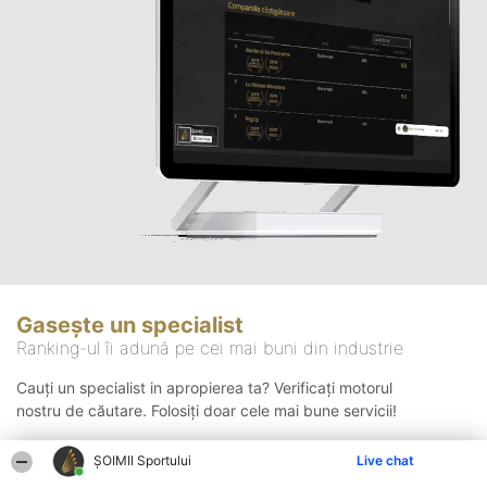
Gasește un specialist
Ranking-ul îi adună pe cei mai buni din industrie
Cauți un specialist in apropierea ta? Verificați motorul
nostru de căutare. Folosiți doar cele mai bune servicii!
ȘOIMII Sportului
Live chat
Căutare