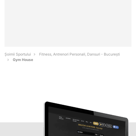
Șoimii Sportului
Fitness, Antrenori Personali, Dansuri - Bucureşti
Gym House