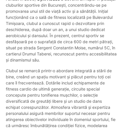
cluburilor sportive din București, concentrându-se pe
promovarea unui stil de viață activ și a sănătății. Inițial
funcționând ca o sală de fitness localizată pe Bulevardul
Timișoara, clubul a cunoscut rapid o dezvoltare prin
deschiderea, după doar un an, a unui studio dedicat
aerobicului și dansului. În prezent, centrul sportiv se
desfășoară pe o suprafață de circa 600 de metri pătrați,
situat pe strada Sergent Constantin Moise, numărul 5C, în
cartierul Drumul Taberei, recunoscut pentru accesibilitatea
și dinamismul său.
Clubul se remarcă printr-o abordare integrată a stării de
bine, creând un spațiu motivant și plăcut pentru toți cei
care îl frecventează. Dotările includ echipamente de
fitness cardio de ultimă generație, circuite special
concepute pentru tonifierea mușchilor, o selecție
diversificată de greutăți libere și un studio de dans
echipat corespunzător. Atmosfera vibrantă și expertiza
personalului asigură membrilor suportul necesar pentru
atingerea obiectivelor individuale în domeniul sportului, fie
că urmăresc îmbunătățirea condiției fizice, modelarea