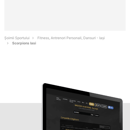
Șoimii Sportului
Fitness, Antrenori Personali, Dansuri - Iaşi
Scorpions Iasi