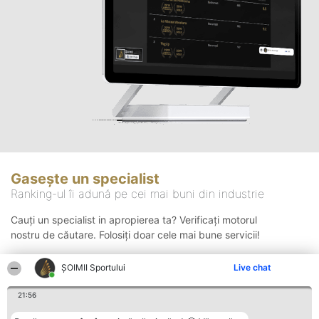
Gasește un specialist
Ranking-ul îi adună pe cei mai buni din industrie
Cauți un specialist in apropierea ta? Verificați motorul
nostru de căutare. Folosiți doar cele mai bune servicii!
ȘOIMII Sportului
Live chat
Căutare
21:56