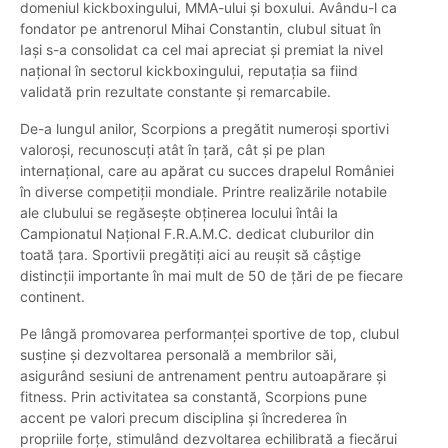
domeniul kickboxingului, MMA-ului și boxului. Avându-l ca
fondator pe antrenorul Mihai Constantin, clubul situat în
Iași s-a consolidat ca cel mai apreciat și premiat la nivel
național în sectorul kickboxingului, reputația sa fiind
validată prin rezultate constante și remarcabile.
De-a lungul anilor, Scorpions a pregătit numeroși sportivi
valoroși, recunoscuți atât în țară, cât și pe plan
internațional, care au apărat cu succes drapelul României
în diverse competiții mondiale. Printre realizările notabile
ale clubului se regăsește obținerea locului întâi la
Campionatul Național F.R.A.M.C. dedicat cluburilor din
toată țara. Sportivii pregătiți aici au reușit să câștige
distincții importante în mai mult de 50 de țări de pe fiecare
continent.
Pe lângă promovarea performanței sportive de top, clubul
susține și dezvoltarea personală a membrilor săi,
asigurând sesiuni de antrenament pentru autoapărare și
fitness. Prin activitatea sa constantă, Scorpions pune
accent pe valori precum disciplina și încrederea în
propriile forțe, stimulând dezvoltarea echilibrată a fiecărui